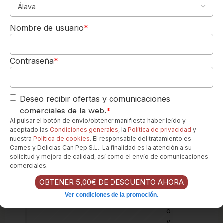
ayuda a concentrar los aromas y dirigir el
5,00€
vino a las zonas adecuadas del paladar
DE REGALO
para apreciar su textura y complejidad.
Nombre de usuario
*
Para tu 1º pedido
Momento Perfecto:
Ideal para un
Los quiero-->
aperitivo sofisticado, una comida con
mariscos frescos o pescados nobles, o
Contraseña
*
simplemente para disfrutar de una copa de
calidad en buena compañía, especialmente
en un día soleado o junto al mar.
Deseo recibir ofertas y comunicaciones
comerciales de la web.
*
Al pulsar el botón de envío/obtener manifiesta haber leído y
Can Pep Gourmet
Online
aceptado las
Condiciones generales
, la
Política de privacidad
y
¿Necesita ayuda?. Hablenos
por Whatsapp
nuestra
Política de cookies
. El responsable del tratamiento es
Carnes y Delicias Can Pep S.L.. La finalidad es la atención a su
solicitud y mejora de calidad, así como el envío de comunicaciones
Los favoritos de nuestros clientes...
comerciales.
OBTENER 5,00€ DE DESCUENTO AHORA
Ver condiciones de la promoción.
S
o
v