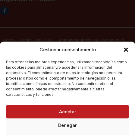
Carns i Delicies Can Pep S.L. (canpepgourmet.es), inscrita en el
Registro Mercantil. Tomo 2136, folio 64, hoja PM-50830, inscripción
Gestionar consentimiento
1ª, fecha 02/06/2025, con domicilio social en c/ Major Nº 115,
07141, Pórtol – Marratxí (Islas Baleares) con CIF B57347908, presta
Para ofrecer las mejores experiencias, utilizamos tecnologías como
sus servicios de venta electrónica por Internet a través de su
las cookies para almacenar y/o acceder a la información del
página web
canpepgourmet.es
dispositivo. El consentimiento de estas tecnologías nos permitirá
procesar datos como el comportamiento de navegación o las
identificaciones únicas en este sitio. No consentir o retirar el
consentimiento, puede afectar negativamente a ciertas
Can Pep Gourmet
2026.
Condiciones Generales De Compra
características y funciones.
Todos los derechos
reservados.
Políticas De Privacidad
Aceptar
Política De Cookies
Denegar