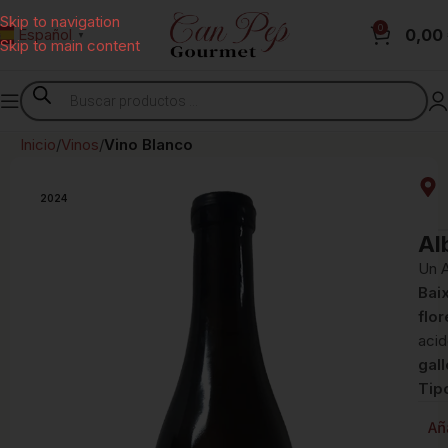
Skip to navigation
0
0,00
Español
▼
Skip to main content
Inicio
Vinos
Vino Blanco
2024
Al
Un A
Bai
flo
acid
gal
Tip
Añ