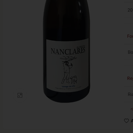
20
Fo
Bo
Re
Ri
Clic para ampliar
A