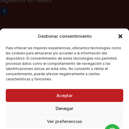
Siguenos en redes:
Gestionar consentimiento
Carns i Delicies Can Pep S.L. (canpepgourmet.es), inscrita en el
Registro Mercantil. Tomo 2136, folio 64, hoja PM-50830, inscripción
Para ofrecer las mejores experiencias, utilizamos tecnologías como
1ª, fecha 02/06/2025, con domicilio social en c/ Major Nº 115,
las cookies para almacenar y/o acceder a la información del
07141, Pórtol – Marratxí (Islas Baleares) con CIF B57347908, presta
dispositivo. El consentimiento de estas tecnologías nos permitirá
sus servicios de venta electrónica por Internet a través de su
procesar datos como el comportamiento de navegación o las
página web
canpepgourmet.es
identificaciones únicas en este sitio. No consentir o retirar el
consentimiento, puede afectar negativamente a ciertas
características y funciones.
Can Pep Gourmet
2026.
Condiciones Generales De Compra
Todos los derechos
Aceptar
reservados.
Políticas De Privacidad
Denegar
Política De Cookies
Ver preferencias