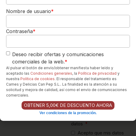
DE REGALO
Nombre de usuario
*
Para tu 1º pedido
Los quiero-->
Email
Contraseña
*
Mensaje
Deseo recibir ofertas y comunicaciones
comerciales de la web.
*
Al pulsar el botón de envío/obtener manifiesta haber leído y
aceptado las
Condiciones generales
, la
Política de privacidad
y
nuestra
Política de cookies
. El responsable del tratamiento es
Carnes y Delicias Can Pep S.L.. La finalidad es la atención a su
solicitud y mejora de calidad, así como el envío de comunicaciones
comerciales.
OBTENER 5,00€ DE DESCUENTO AHORA
Ver condiciones de la promoción.
Política de protección de
datos
Acepto que mis datos