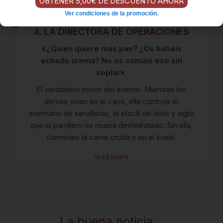
OBTENER 5,00€ DE DESCUENTO AHORA
Ver condiciones de la promoción.
4. LA DIRECTORA DE OPERACIONES
«¿Quién quiere más pan? ¿Os habéis
echado crema? No os comáis eso sin
soplar».
El verdadero motor del evento. Mientras los
demás viven en el caos, ella controla el
inventario de servilletas, el stock de hielo y vigila
que el parrillero no muera deshidratado. Sin ella,
comeríais la carne cruda y en el suelo.
read more
La buena noticia...