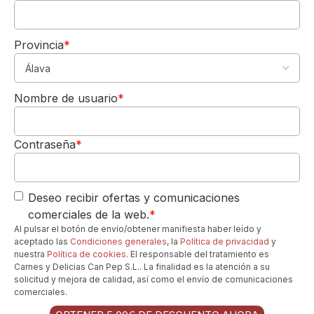
superado por su amor a una buena smash
burger.
Provincia
*
read more
5,00€
DE REGALO
Nombre de usuario
*
Para tu 1º pedido
Los quiero-->
Contraseña
*
Deseo recibir ofertas y comunicaciones
comerciales de la web.
*
Al pulsar el botón de envío/obtener manifiesta haber leído y
aceptado las
Condiciones generales
, la
Política de privacidad
y
nuestra
Política de cookies
. El responsable del tratamiento es
Carnes y Delicias Can Pep S.L.. La finalidad es la atención a su
solicitud y mejora de calidad, así como el envío de comunicaciones
comerciales.