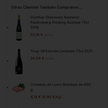
Otros Clientes También Compraron…
Günther Steinmetz Kestener
Paulinsberg Riesling Auslese 75cl
2019
53,16
€
IVA incl.
Triay 38 Edición Limitada 75cl 2021
26,58
€
IVA incl.
Chuletas de Lomo Bandeja de 600
g
4,14
€
(
6,90
€
/kg)