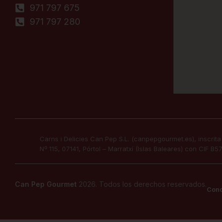
971 797 675
971 797 280
Carns i Delicies Can Pep S.L. (canpepgourmet.es), inscrita
Nº 115, 07141, Pórtol – Marratxí (Islas Baleares) con CIF 
Can Pep Gourmet
2026. Todos los derechos reservados.
Cond