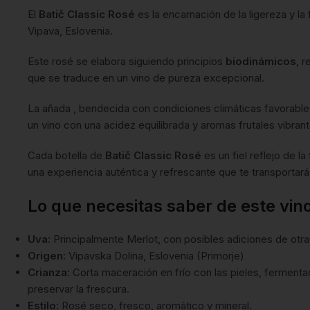
El
Batič Classic Rosé
es la encarnación de la ligereza y la
Vipava, Eslovenia.
Este rosé se elabora siguiendo principios
biodinámicos
, r
que se traduce en un vino de pureza excepcional.
La añada , bendecida con condiciones climáticas favorable
un vino con una acidez equilibrada y aromas frutales vibrant
Cada botella de
Batič Classic Rosé
es un fiel reflejo de l
una experiencia auténtica y refrescante que te transportar
Lo que necesitas saber de este vin
Uva:
Principalmente Merlot, con posibles adiciones de otra
Origen:
Vipavska Dolina, Eslovenia (Primorje)
Crianza:
Corta maceración en frío con las pieles, fermenta
preservar la frescura.
Estilo:
Rosé seco, fresco, aromático y mineral.