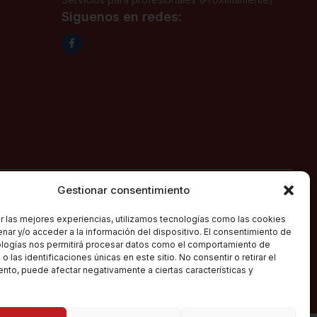
Siguenos en redes:
Gestionar consentimiento
ión 1ª, fecha 02/06/2025, con domicilio social en c/ Major
vés de su página web
canpepgourmet.es
r las mejores experiencias, utilizamos tecnologías como las cookies
nar y/o acceder a la información del dispositivo. El consentimiento de
ologías nos permitirá procesar datos como el comportamiento de
 las identificaciones únicas en este sitio. No consentir o retirar el
kies
nto, puede afectar negativamente a ciertas características y