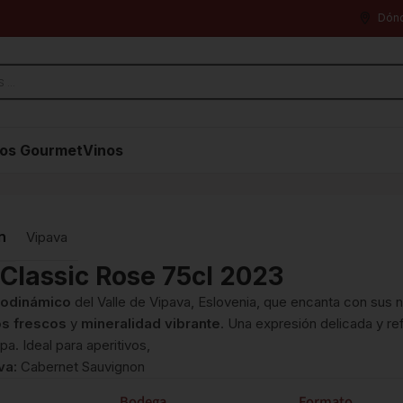
Dón
os Gourmet
Vinos
n
Vipava
 Classic Rose 75cl 2023
iodinámico
del Valle de Vipava, Eslovenia, que encanta con sus 
os frescos
y
mineralidad vibrante
. Una expresión delicada y re
a. Ideal para aperitivos,
va:
Cabernet Sauvignon
Bodega
Formato