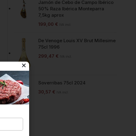
Jamón de Cebo de Campo Ibérico
50% Raza Ibérica Monteparra
7,5kg aprox
199,00
€
IVA incl.
De Venoge Louis XV Brut Millesime
75cl 1996
299,47
€
IVA incl.
Soverribas 75cl 2024
30,57
€
IVA incl.