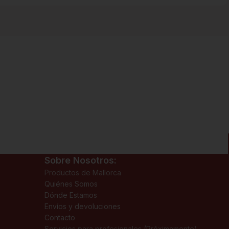
Sobre Nosotros:
Productos de Mallorca
Quiénes Somos
Dónde Estamos
Envíos y devoluciones
Contacto
Servicios para profesionales (Próximamente)