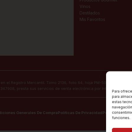
Vinos
Destilados
Mis Favoritos
 en el Registro Mercantil. Tomo 2136, folio 64, hoja PM-50830, inscripc
B57347908, presta sus servicios de venta electrónica por Internet a tra
Para ofrece
para almace
estas tecn
navegación o
iciones Generales De Compra
Políticas De Privacidad
Política De Coo
consentimie
funciones.