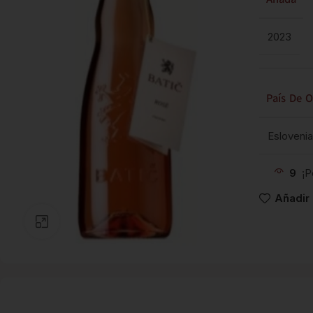
2023
País De O
Eslovenia
9
¡P
Añadir 
Clic para ampliar