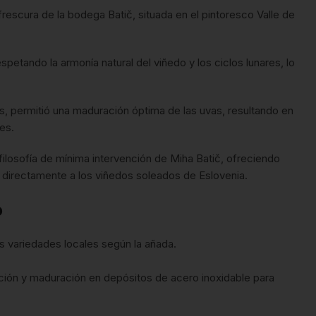
 frescura de la bodega Batič, situada en el pintoresco Valle de
espetando la armonía natural del viñedo y los ciclos lunares, lo
s, permitió una maduración óptima de las uvas, resultando en
es.
a filosofía de mínima intervención de Miha Batič, ofreciendo
á directamente a los viñedos soleados de Eslovenia.
o
s variedades locales según la añada.
ción y maduración en depósitos de acero inoxidable para