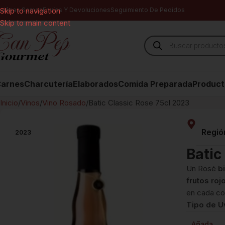
uiénes Somos
Skip to navigation
Envíos Y Devoluciones
Seguimiento De Pedidos
Skip to main content
arnes
Charcutería
Elaborados
Comida Preparada
Product
Inicio
Vinos
Vino Rosado
Batic Classic Rose 75cl 2023
Regió
2023
Batic
Un Rosé
b
frutos roj
en cada cop
Tipo de U
Añada