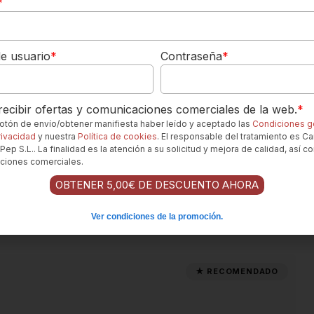
*
eñado para ser disfrutado fresco y joven.
emperatura baja es esencial para resaltar su frescura, acidez y
e usuario
*
Contraseña
*
tamaño mediano
, preferiblemente con un borde más
ecibir ofertas y comunicaciones comerciales de la web.
*
 un aperitivo en la terraza, un pícnic o para acompañar
 botón de envío/obtener manifiesta haber leído y aceptado las
Condiciones g
 convierte en un excelente compañero para cualquier momento
rivacidad
y nuestra
Política de cookies
. El responsable del tratamiento es Ca
Pep S.L.. La finalidad es la atención a su solicitud y mejora de calidad, así c
ciones comerciales.
OBTENER 5,00€ DE DESCUENTO AHORA
Ver condiciones de la promoción.