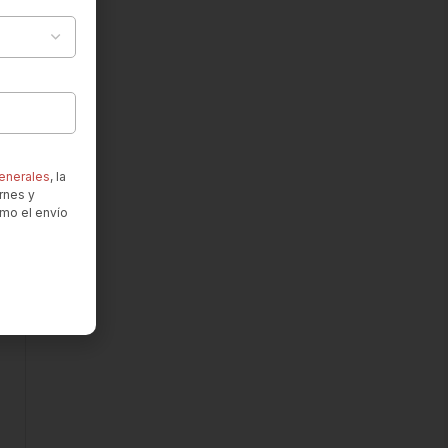
enerales
, la
rnes y
omo el envío