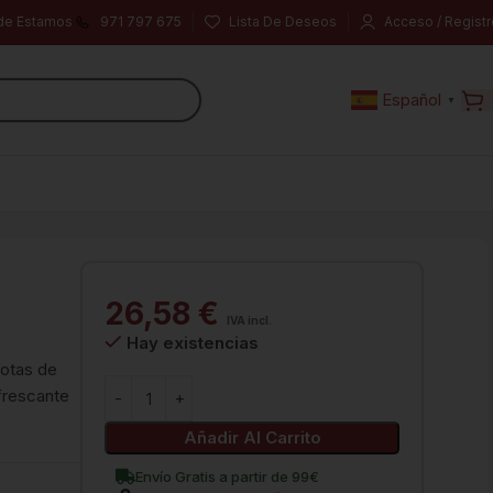
de Estamos
971 797 675
Lista De Deseos
Acceso / Registr
Español
▼
26,58
€
IVA incl.
Hay existencias
notas de
frescante
Añadir Al Carrito
Envío Gratis a partir de 99€