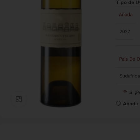
Tipo de U
Añada
2022
País De O
Sudafrica
5
¡P
Clic para ampliar
Añadir 