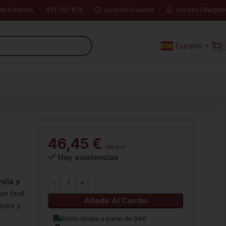
de Estamos
971 797 675
Lista De Deseos
Acceso / Registr
Español
▼
46,45
€
IVA incl.
Hay existencias
lla y
un final
Añadir Al Carrito
aves y
Envío Gratis a partir de 99€