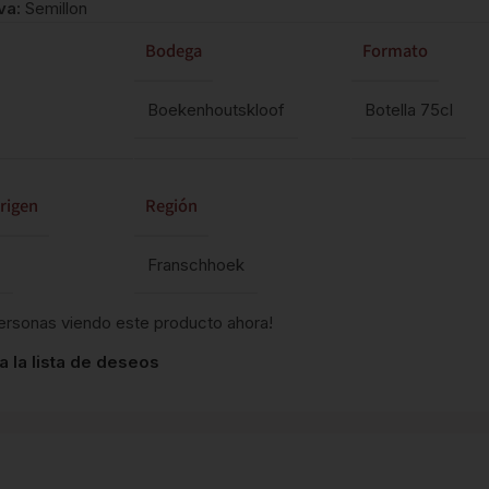
va:
Semillon
Bodega
Formato
Boekenhoutskloof
Botella 75cl
rigen
Región
Franschhoek
ersonas viendo este producto ahora!
a la lista de deseos