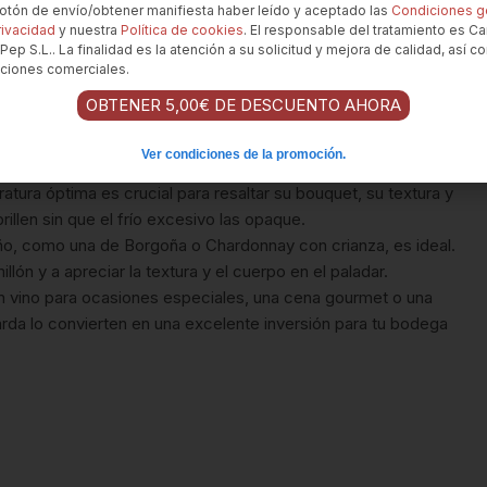
tructura y acidez del Semillón lo hacen un excelente
 botón de envío/obtener manifiesta haber leído y aceptado las
Condiciones g
rivacidad
y nuestra
Política de cookies
. El responsable del tratamiento es Ca
Pep S.L.. La finalidad es la atención a su solicitud y mejora de calidad, así c
ciones comerciales.
este Semillon?
OBTENER 5,00€ DE DESCUENTO AHORA
y 30 minutos
antes de servir, especialmente para permitir
Ver condiciones de la promoción.
nte.
atura óptima es crucial para resaltar su bouquet, su textura y
rillen sin que el frío excesivo las opaque.
ño, como una de Borgoña o Chardonnay con crianza, es ideal.
ón y a apreciar la textura y el cuerpo en el paladar.
 vino para ocasiones especiales, una cena gourmet o una
rda lo convierten en una excelente inversión para tu bodega