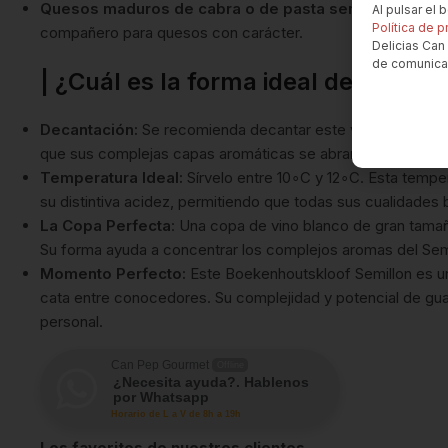
Quesos maduros de cabra o de pasta semidura
: La es
Al pulsar el
Política de p
compañero para quesos con carácter.
Delicias Can 
de comunica
| ¿Cuál es la forma ideal de servir 
Decantación:
Se recomienda decantar este vino entre
15 
que sus complejas capas aromáticas se abran completame
Temperatura Ideal:
Sírvelo entre
1
0
∘
C
y
1
2
∘
C
. Esta temper
su distintiva acidez, permitiendo que todas sus cualidades b
La Copa Perfecta
: Una copa de vino blanco de gran tama
Su forma ayuda a concentrar los complejos aromas del Semill
Momento Perfecto:
Este Boekenhoutskloof Semillon es un
cata entre conocedores. Su complejidad y potencial de gua
personal.
Can Pep Gourmet
Offline
¿Necesita ayuda?. Hablenos
por Whatsapp
Horario de L a V de 8h a 19h
Los favoritos de nuestros clientes...