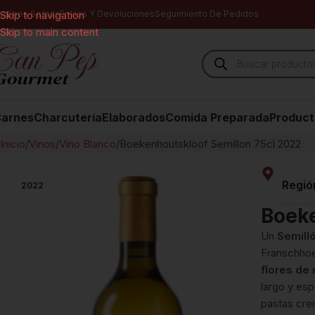
uiénes Somos
Skip to navigation
Envíos Y Devoluciones
Seguimiento De Pedidos
Skip to main content
arnes
Charcutería
Elaborados
Comida Preparada
Product
Inicio
Vinos
Vino Blanco
Boekenhoutskloof Semillon 75cl 2022
Regió
2022
Boeke
Un
Semill
Franschho
flores de
largo y esp
pastas cre