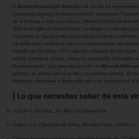
El
Boekenhoutskloof Semillon
es una de las expresiones
prestigiosa bodega Boekenhoutskloof, ubicada en Franschho
de la bodega a esta uva clásica, utilizando frutos de
tres b
1942 en el Valle de Franschhoek. La añada se caracterizó 
nocturnas, lo que permitió una maduración lenta y uniforme, 
La vinificación se lleva a cabo con una prensada de racimo
francés de 225 litros (70% nuevas) y huevos de hormigón. E
azufre durante la crianza, realza los elementos texturales d
envejecimiento. Una pequeña porción de
Muscat d’Alexan
ánforas, se añade para la acidez, no para los aromas. El B
elegancia, destinado a desarrollar aún más matices con el t
| Lo que necesitas saber de este vi
Uva: 97% Semillón, 3% Muscat d’Alexandrie
Origen: D.O. Franschhoek Valley, Western Cape, Sudáfrica
Crianza: 14 meses en barricas de roble francés de 225 lit