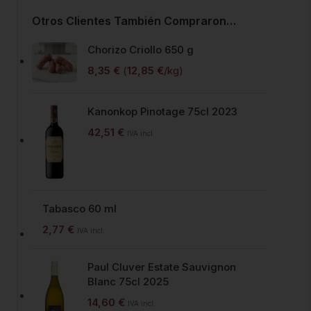
Otros Clientes También Compraron…
Chorizo Criollo 650 g
8,35
€
(
12,85
€
/kg)
Kanonkop Pinotage 75cl 2023
42,51
€
IVA incl.
Tabasco 60 ml
2,77
€
IVA incl.
Paul Cluver Estate Sauvignon
Blanc 75cl 2025
14,60
€
IVA incl.