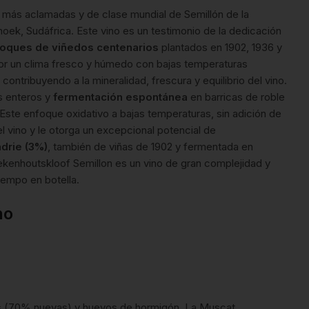
 más aclamadas y de clase mundial de Semillón de la
ek, Sudáfrica. Este vino es un testimonio de la dedicación
loques de viñedos centenarios
plantados en 1902, 1936 y
por un clima fresco y húmedo con bajas temperaturas
contribuyendo a la mineralidad, frescura y equilibrio del vino.
s enteros y
fermentación espontánea
en barricas de roble
ste enfoque oxidativo a bajas temperaturas, sin adición de
el vino y le otorga un excepcional potencial de
drie (3%)
, también de viñas de 1902 y fermentada en
oekenhoutskloof Semillon es un vino de gran complejidad y
iempo en botella.
no
ros (70% nuevas) y huevos de hormigón. La Muscat