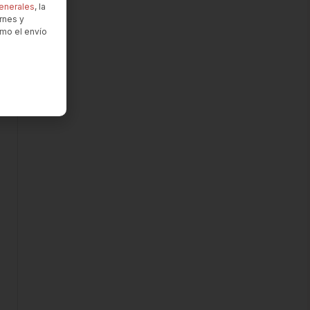
enerales
, la
rnes y
omo el envío