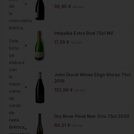
de
39,85
€
IVA incl.
la
charcutería
ibérica.
Intipalka Extra Brut 75cl NV
Este
17,26
€
IVA incl.
lomo
se
elabora
con
John Duval Wines Eligo Shiraz 75cl
la
2019
mejor
132,96
€
carne
IVA incl.
de
cerdo
de
Dry River Pinot Noir Gris 75cl 2020
raza
66,51
€
IVA incl.
ibérica