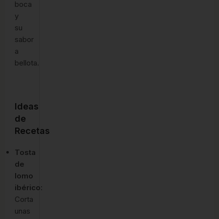
boca
y
su
sabor
a
bellota.
Ideas
de
Recetas
Tosta
de
lomo
ibérico
:
Corta
unas