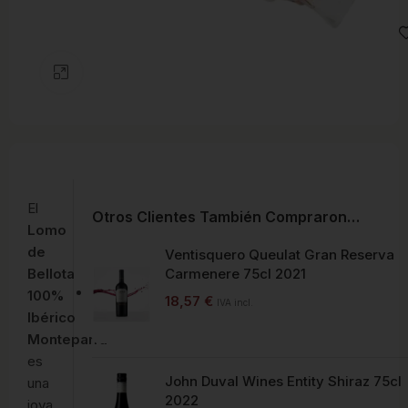
Clic para ampliar
El
Otros Clientes También Compraron…
Lomo
de
Ventisquero Queulat Gran Reserva
Bellota
Carmenere 75cl 2021
100%
18,57
€
IVA incl.
Ibérico
Monteparra
es
John Duval Wines Entity Shiraz 75cl
una
2022
joya