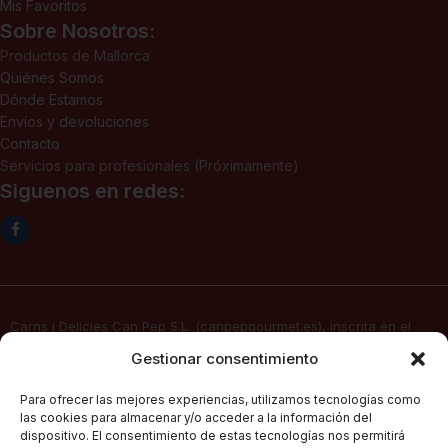
Mis Favoritos
Sobre Nosotros:
Productos de Mallorca
Quiénes Somos
Dónde Estamos
Envíos y devoluciones
Contacto
Servicios para profesionales (Próximamente)
Siguenos en redes:
Carns i Delicies Can Pep S.L. (canpepgourmet.es), inscrita en el
Registro Mercantil. Tomo 2136, folio 64, hoja PM-50830, inscripción
Gestionar consentimiento
1ª, fecha 02/06/2025, con domicilio social en c/ Major Nº 115,
07141, Pórtol – Marratxí (Islas Baleares) con CIF B57347908, presta
Para ofrecer las mejores experiencias, utilizamos tecnologías como
sus servicios de venta electrónica por Internet a través de su
las cookies para almacenar y/o acceder a la información del
página web
canpepgourmet.es
dispositivo. El consentimiento de estas tecnologías nos permitirá