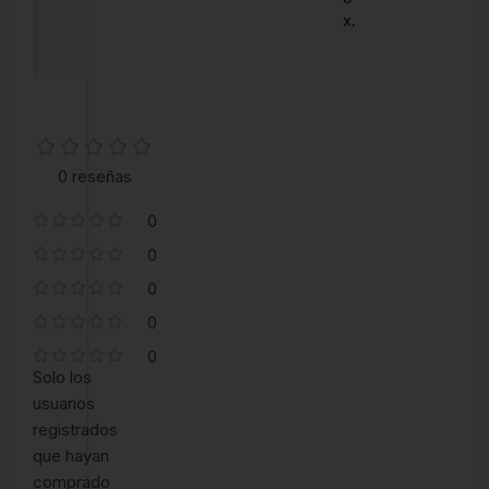
x.
0 reseñas
0
0
0
0
0
Solo los
usuarios
registrados
que hayan
comprado