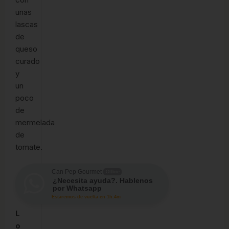
unas
lascas
de
queso
curado
y
un
poco
de
mermelada
de
tomate.
Can Pep Gourmet
Offline
¿Necesita ayuda?. Hablenos
por Whatsapp
Estaremos de vuelta en 1h:4m
L
o