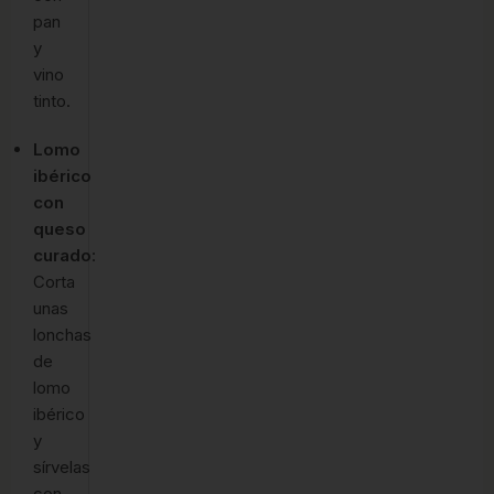
pan
y
vino
tinto.
Lomo
ibérico
con
queso
curado
:
Corta
unas
lonchas
de
lomo
ibérico
y
sírvelas
con