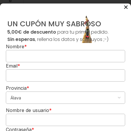
o
s
c
UN CUPÓN MUY SABROSO
l
i
5,00€ de descuento
para tu primer pedido.
e
Sin esperas
, rellena los datos y son tuyos ;-)
n
Nombre
*
t
e
s
Email
*
.
.
.
Provincia
*
5,00€
DE REGALO
J
Nombre de usuario
*
Para tu 1º pedido
a
Los quiero-->
m
ó
Contraseña
*