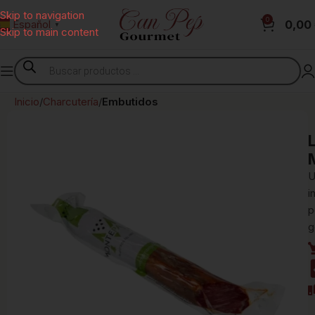
Skip to navigation
0
0,00
Español
▼
Skip to main content
Inicio
Charcutería
Embutidos
U
i
p
g