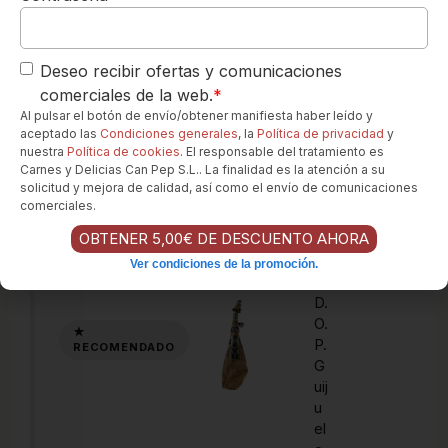
n
d
e
Deseo recibir ofertas y comunicaciones
B
ell
comerciales de la web.
*
ot
Al pulsar el botón de envío/obtener manifiesta haber leído y
a
aceptado las
Condiciones generales
, la
Política de privacidad
y
nuestra
Política de cookies
. El responsable del tratamiento es
10
Carnes y Delicias Can Pep S.L.. La finalidad es la atención a su
0
solicitud y mejora de calidad, así como el envío de comunicaciones
%
comerciales.
Ib
OBTENER 5,00€ DE DESCUENTO AHORA
ér
ic
Ver condiciones de la promoción.
o
D.
O.
P.
G
uij
u
el