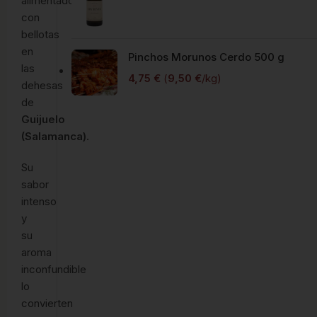
alimentado
con
bellotas
en
Pinchos Morunos Cerdo 500 g
las
4,75
€
(
9,50
€
/kg)
dehesas
de
Guijuelo
(Salamanca)
.
Su
sabor
intenso
y
su
aroma
inconfundible
lo
convierten