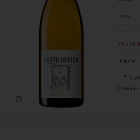
2023
País De O
España
5
¡P
Añadir 
Clic para ampliar