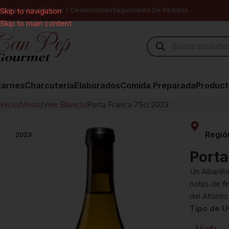
uiénes Somos
Skip to navigation
Envíos Y Devoluciones
Seguimiento De Pedidos
Skip to main content
arnes
Charcutería
Elaborados
Comida Preparada
Product
Inicio
Vinos
Vino Blanco
Porta Franca 75cl 2023
Regió
2023
Porta
Un Albariño
notas de
f
del Atlánti
Tipo de U
Añada