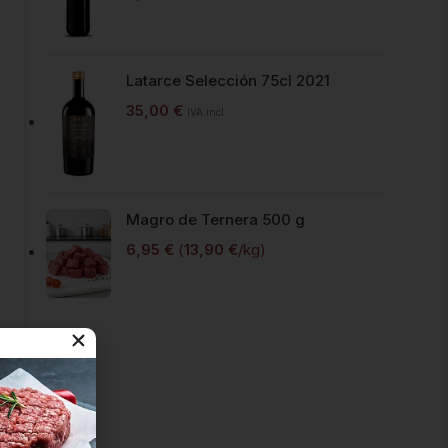
Latarce Selección 75cl 2021
35,00
€
IVA incl.
Magro de Ternera 500 g
6,95
€
(
13,90
€
/kg)