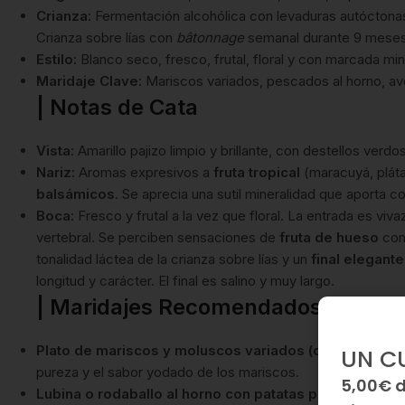
Crianza:
Fermentación alcohólica con levaduras autóctonas 
Crianza sobre lías con
bâtonnage
semanal durante 9 meses. 
Estilo:
Blanco seco, fresco, frutal, floral y con marcada min
Maridaje Clave:
Mariscos variados, pescados al horno, ave
| Notas de Cata
Vista:
Amarillo pajizo limpio y brillante, con destellos verd
Nariz:
Aromas expresivos a
fruta tropical
(maracuyá, pláta
balsámicos
. Se aprecia una sutil mineralidad que aporta c
Boca:
Fresco y frutal a la vez que floral. La entrada es vi
vertebral. Se perciben sensaciones de
fruta de hueso
com
tonalidad láctea de la crianza sobre lías y un
final elegant
longitud y carácter. El final es salino y muy largo.
| Maridajes Recomendados
Plato de mariscos y moluscos variados (ostras, perce
UN C
pureza y el sabor yodado de los mariscos.
5,00€ 
Lubina o rodaballo al horno con patatas panaderas:
La 