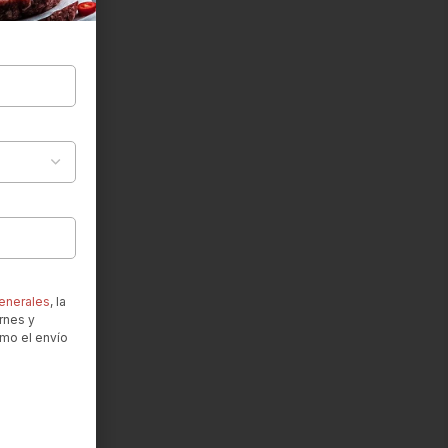
enerales
, la
rnes y
omo el envío