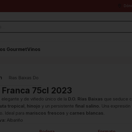
Dón
os Gourmet
Vinos
n
Rias Baixas Do
 Franca 75cl 2023
 elegante y de viñedo único de la
D.O. Rías Baixas
que seduce c
ruta tropical
,
hinojo
y un persistente
final salino
. Una expresión 
co. Ideal para
mariscos frescos
y
carnes blancas
.
va:
Albariño
Bodega
Formato