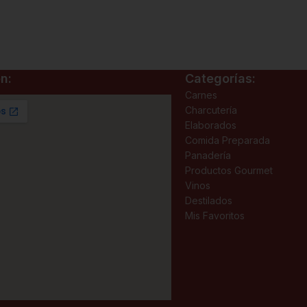
n:
Categorías:
Carnes
Charcutería
Elaborados
Comida Preparada
Panadería
Productos Gourmet
Vinos
Destilados
Mis Favoritos