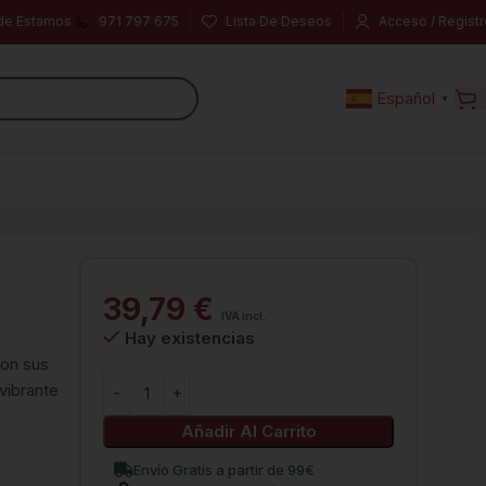
de Estamos
971 797 675
Lista De Deseos
Acceso / Registr
Español
▼
39,79
€
IVA incl.
Hay existencias
on sus
vibrante
Añadir Al Carrito
Envío Gratis a partir de 99€