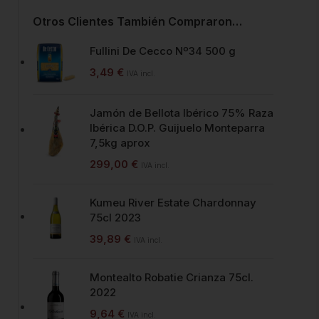
Otros Clientes También Compraron…
Fullini De Cecco Nº34 500 g
3,49
€
IVA incl.
Jamón de Bellota Ibérico 75% Raza
Ibérica D.O.P. Guijuelo Monteparra
7,5kg aprox
299,00
€
IVA incl.
Kumeu River Estate Chardonnay
75cl 2023
39,89
€
IVA incl.
Montealto Robatie Crianza 75cl.
2022
9,64
€
IVA incl.