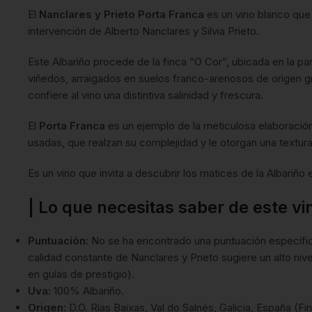
El
Nanclares y Prieto Porta Franca
es un vino blanco que 
intervención de Alberto Nanclares y Silvia Prieto.
Este Albariño procede de la finca “O Cor”, ubicada en la p
viñedos, arraigados en suelos franco-arenosos de origen gra
confiere al vino una distintiva salinidad y frescura.
El
Porta Franca
es un ejemplo de la meticulosa elaboració
usadas, que realzan su complejidad y le otorgan una textura
Es un vino que invita a descubrir los matices de la Albariñ
| Lo que necesitas saber de este vi
Puntuación:
No se ha encontrado una puntuación específica
calidad constante de Nanclares y Prieto sugiere un alto ni
en guías de prestigio).
Uva:
100% Albariño.
Origen:
D.O. Rías Baixas, Val do Salnés, Galicia, España (F