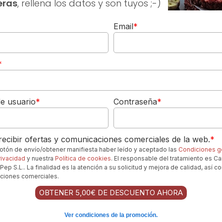
eras
, rellena los datos y son tuyos ;-)
itas:
La acidez y complejidad del vino cortan la riqueza de
Email
*
 ideal para arroces marineros o ensaladas con ingredientes
*
este Nanclares y Prieto Porta Franca
e usuario
*
Contraseña
*
5-20 minutos
para el
Nanclares y Prieto Porta Franca
,
l vino se abra y exprese plenamente sus matices aromáticos
ecibir ofertas y comunicaciones comerciales de la web.
*
fresca es clave para resaltar su vibrante acidez y sus aromas
 botón de envío/obtener manifiesta haber leído y aceptado las
Condiciones g
podría atenuar su expresividad.
rivacidad
y nuestra
Política de cookies
. El responsable del tratamiento es Ca
maño medio con una boca ligeramente más estrecha (tipo
Pep S.L.. La finalidad es la atención a su solicitud y mejora de calidad, así c
ciones comerciales.
en la nariz y a dirigir el vino al paladar de manera óptima para
OBTENER 5,00€ DE DESCUENTO AHORA
ara un aperitivo sofisticado como para acompañar una comida
 o en una reunión con amigos donde se busque un blanco con
Ver condiciones de la promoción.