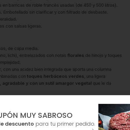
en barricas de roble francés usadas (de 450 y 500 litros).
Embotellado sin clarificar y con filtrado de desbaste.
eralidad.
s con salsas ligeras.
osos, de capa media.
no, lichi), entrelazados con notas
florales
de hinojo y toques
omplejidad.
vaz, con una acidez bien integrada que aporta una columna
binadas con
toques herbáceos verdes
, una ligera
e, agradable y con un sutil amargor vegetal
que le da
bes, almejas):
La frescura y salinidad del vino realzan la
UPÓN MUY SABROSO
de descuento
para tu primer pedido.
estructura y los matices del vino complementan la