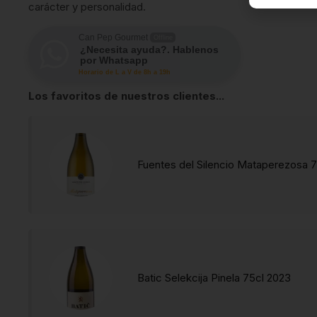
carácter y personalidad.
Can Pep Gourmet
Offline
¿Necesita ayuda?. Hablenos
por Whatsapp
Horario de L a V de 8h a 19h
Los favoritos de nuestros clientes...
Fuentes del Silencio Mataperezosa 7
Batic Selekcija Pinela 75cl 2023