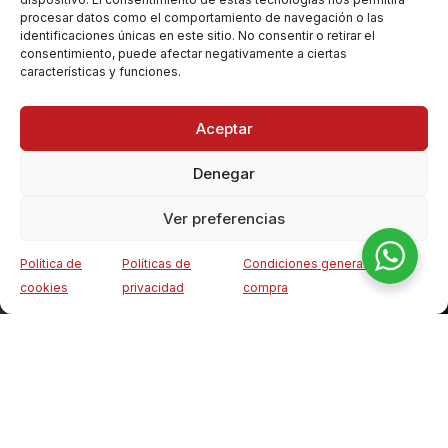
Categorías:
procesar datos como el comportamiento de navegación o las
identificaciones únicas en este sitio. No consentir o retirar el
Carnes
consentimiento, puede afectar negativamente a ciertas
Charcutería
características y funciones.
Elaborados
Comida Preparada
Aceptar
Panadería
Productos Gourmet
Denegar
Vinos
Destilados
Mis Favoritos
Ver preferencias
Sobre Nosotros:
Política de
Políticas de
Condiciones generales de
Productos de Mallorca
0
cookies
privacidad
compra
Quiénes Somos
ista de deseos
Menú
Carrito
Dónde Estamos
Envíos y devoluciones
Contacto
Servicios para profesionales (Próximamente)
Siguenos en redes: