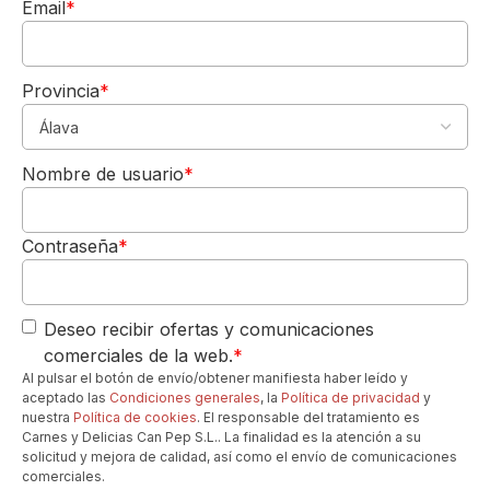
Email
*
Provincia
*
5,00€
DE REGALO
Nombre de usuario
*
Para tu 1º pedido
Los quiero-->
Contraseña
*
Deseo recibir ofertas y comunicaciones
comerciales de la web.
*
Al pulsar el botón de envío/obtener manifiesta haber leído y
aceptado las
Condiciones generales
, la
Política de privacidad
y
nuestra
Política de cookies
. El responsable del tratamiento es
Carnes y Delicias Can Pep S.L.. La finalidad es la atención a su
solicitud y mejora de calidad, así como el envío de comunicaciones
comerciales.
Can Pep Gourmet | Tienda online de carnes, delicias,