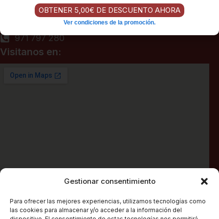
OBTENER 5,00€ DE DESCUENTO AHORA
productos gourmet, vinos y destilados en Mallorca.
Ver condiciones de la promoción.
971 797 675
971 797 280
Visitanos en:
Gestionar consentimiento
Para ofrecer las mejores experiencias, utilizamos tecnologías como
las cookies para almacenar y/o acceder a la información del
dispositivo. El consentimiento de estas tecnologías nos permitirá