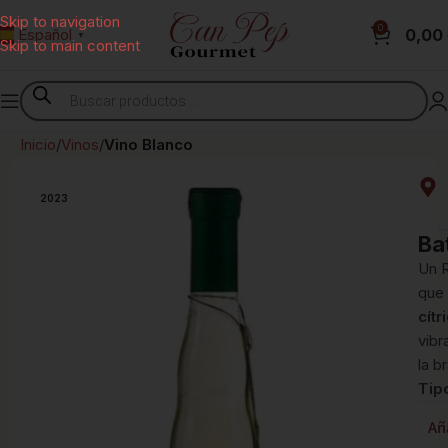
Skip to navigation
0
0,00
Español
▼
Skip to main content
Inicio
Vinos
Vino Blanco
2023
Ba
Un 
que
cítr
vibr
la b
Tip
Añ