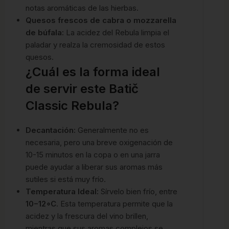
notas aromáticas de las hierbas.
Quesos frescos de cabra o mozzarella
de búfala:
La acidez del Rebula limpia el
paladar y realza la cremosidad de estos
quesos.
¿Cuál es la forma ideal
de servir este Batič
Classic Rebula?
Decantación:
Generalmente no es
necesaria, pero una breve oxigenación de
10-15 minutos en la copa o en una jarra
puede ayudar a liberar sus aromas más
sutiles si está muy frío.
Temperatura Ideal:
Sírvelo bien frío, entre
10
−
1
2
∘
C
. Esta temperatura permite que la
acidez y la frescura del vino brillen,
mientras que sus aromas complejos se