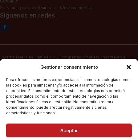
Contacto
Servicios para profesionales (Próximamente)
Siguenos en redes:
Carns i Delicies Can Pep S.L. (canpepgourmet.es), inscrita en el
Registro Mercantil. Tomo 2136, folio 64, hoja PM-50830, inscripción
Gestionar consentimiento
1ª, fecha 02/06/2025, con domicilio social en c/ Major Nº 115,
07141, Pórtol – Marratxí (Islas Baleares) con CIF B57347908, presta
Para ofrecer las mejores experiencias, utilizamos tecnologías como
sus servicios de venta electrónica por Internet a través de su
las cookies para almacenar y/o acceder a la información del
página web
canpepgourmet.es
dispositivo. El consentimiento de estas tecnologías nos permitirá
procesar datos como el comportamiento de navegación o las
identificaciones únicas en este sitio. No consentir o retirar el
consentimiento, puede afectar negativamente a ciertas
Can Pep Gourmet
2026.
Condiciones Generales De Compra
características y funciones.
Todos los derechos
reservados.
Políticas De Privacidad
Aceptar