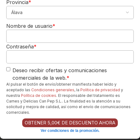
Provincia
*
Horario de L a V de 8h a 19h
Los favoritos de nuestros clientes...
Nombre de usuario
*
Para tu 1º pedido
Los quiero-->
B
a
Contraseña
*
ti
c
C
la
Deseo recibir ofertas y comunicaciones
s
comerciales de la web.
*
si
Al pulsar el botón de envío/obtener manifiesta haber leído y
c
aceptado las
Condiciones generales
, la
Política de privacidad
y
nuestra
Política de cookies
. El responsable del tratamiento es
R
Carnes y Delicias Can Pep S.L.. La finalidad es la atención a su
o
solicitud y mejora de calidad, así como el envío de comunicaciones
s
comerciales.
e
7
OBTENER 5,00€ DE DESCUENTO AHORA
5
Ver condiciones de la promoción.
c