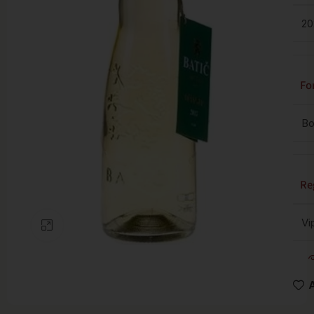
20
Fo
Bo
Re
Vi
Clic para ampliar
A