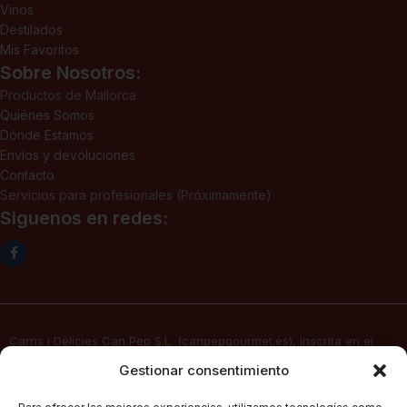
Vinos
Destilados
Mis Favoritos
Sobre Nosotros:
Productos de Mallorca
Quiénes Somos
Dónde Estamos
Envíos y devoluciones
Contacto
Servicios para profesionales (Próximamente)
Siguenos en redes:
Carns i Delicies Can Pep S.L. (canpepgourmet.es), inscrita en el
Registro Mercantil. Tomo 2136, folio 64, hoja PM-50830, inscripción
Gestionar consentimiento
1ª, fecha 02/06/2025, con domicilio social en c/ Major Nº 115,
07141, Pórtol – Marratxí (Islas Baleares) con CIF B57347908, presta