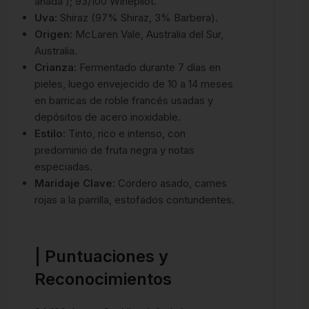
añada ); 93/100 Winepilot.
Uva:
Shiraz (97% Shiraz, 3% Barbera).
Origen:
McLaren Vale, Australia del Sur,
Australia.
Crianza:
Fermentado durante 7 días en
pieles, luego envejecido de 10 a 14 meses
en barricas de roble francés usadas y
depósitos de acero inoxidable.
Estilo:
Tinto, rico e intenso, con
predominio de fruta negra y notas
especiadas.
Maridaje Clave:
Cordero asado, carnes
rojas a la parrilla, estofados contundentes.
| Puntuaciones y
Reconocimientos