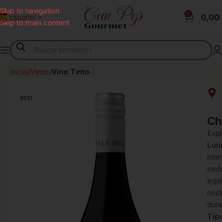
Skip to navigation
0
0,00
Español
▼
Skip to main content
Inicio
Vinos
Vino Tinto
2021
Ch
Expl
Lun
inte
sedo
equi
noch
dura
Tip