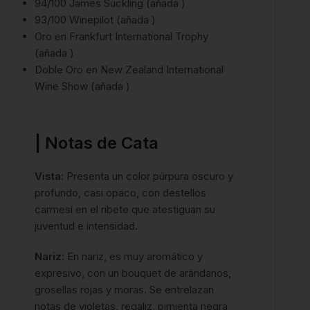
94/100 James Suckling (añada )
93/100 Winepilot (añada )
Oro en Frankfurt International Trophy
(añada )
Doble Oro en New Zealand International
Wine Show (añada )
| Notas de Cata
Vista:
Presenta un color púrpura oscuro y
profundo, casi opaco, con destellos
carmesí en el ribete que atestiguan su
juventud e intensidad.
Nariz:
En nariz, es muy aromático y
expresivo, con un bouquet de arándanos,
grosellas rojas y moras. Se entrelazan
notas de violetas, regaliz, pimienta negra