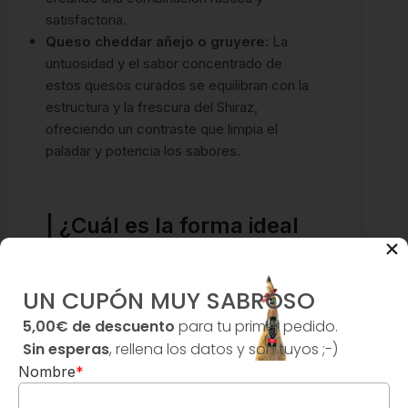
satisfactoria.
Queso cheddar añejo o gruyere:
La
untuosidad y el sabor concentrado de
estos quesos curados se equilibran con la
estructura y la frescura del Shiraz,
ofreciendo un contraste que limpia el
paladar y potencia los sabores.
| ¿Cuál es la forma ideal
de servir este Chalk Hill
Luna Shiraz?
UN CUPÓN MUY SABROSO
5,00€ de descuento
para tu primer pedido.
Para disfrutar plenamente del
Chalk Hill
Sin esperas
, rellena los datos y son tuyos ;-)
Luna Shiraz
, te recomiendo servirlo a una
Nombre
*
temperatura de entre 16°C y 18°C. Es
crucial decantarlo durante al menos 30