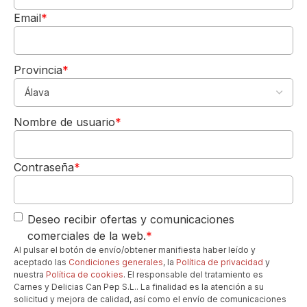
minutos, y si puedes, hasta una hora antes
Email
*
de servirlo; esto permitirá que se airee,
suavizando sus taninos y liberando todos
sus complejos aromas. Utiliza copas de
Provincia
*
vino tinto amplias, tipo Borgoña o Burdeos,
para que el vino pueda respirar y sus
5,00€
fragancias se concentren adecuadamente.
DE REGALO
Nombre de usuario
*
Este vino también tiene un buen potencial
Para tu 1º pedido
Los quiero-->
de guarda, por lo que puedes disfrutarlo
ahora o guardarlo por 5 a 7 años para que
Contraseña
*
desarrolle aún más complejidad.
Can Pep Gourmet
Offline
¿Necesita ayuda?. Hablenos
Deseo recibir ofertas y comunicaciones
por Whatsapp
comerciales de la web.
*
Horario de L a V de 8h a 19h
Al pulsar el botón de envío/obtener manifiesta haber leído y
Los favoritos de nuestros clientes...
aceptado las
Condiciones generales
, la
Política de privacidad
y
nuestra
Política de cookies
. El responsable del tratamiento es
Carnes y Delicias Can Pep S.L.. La finalidad es la atención a su
solicitud y mejora de calidad, así como el envío de comunicaciones