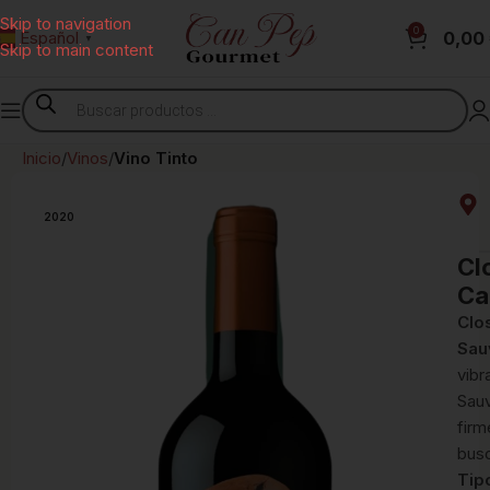
Skip to navigation
0
0,00
Español
▼
Skip to main content
Inicio
Vinos
Vino Tinto
2020
Cl
Ca
Clo
Sau
vibr
Sauv
firm
busc
Tip