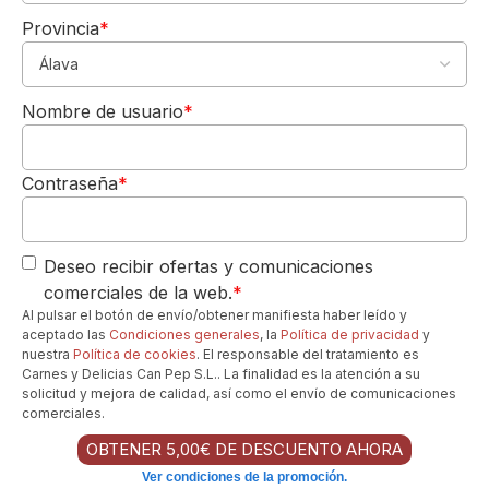
Provincia
*
Esto permitirá que el vino se airee,
5,00€
suavizando sus taninos y liberando todas
DE REGALO
sus capas aromáticas.
Nombre de usuario
*
Para tu 1º pedido
Los quiero-->
Utiliza
copas de vino tinto amplias, tipo
Burdeos
, que faciliten la oxigenación y la
Contraseña
*
concentración de sus perfumes.
Can Pep Gourmet
Online
Deseo recibir ofertas y comunicaciones
¿Necesita ayuda?. Hablenos
comerciales de la web.
*
por Whatsapp
Al pulsar el botón de envío/obtener manifiesta haber leído y
aceptado las
Condiciones generales
, la
Política de privacidad
y
Los favoritos de nuestros clientes...
nuestra
Política de cookies
. El responsable del tratamiento es
Carnes y Delicias Can Pep S.L.. La finalidad es la atención a su
solicitud y mejora de calidad, así como el envío de comunicaciones
comerciales.
Cl
OBTENER 5,00€ DE DESCUENTO AHORA
o
s
Ver condiciones de la promoción.