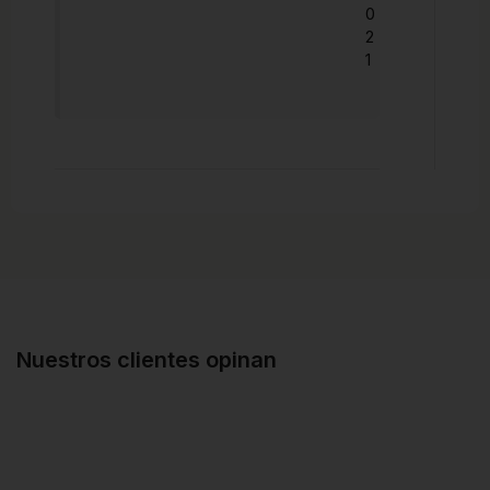
0
2
1
Nuestros clientes opinan