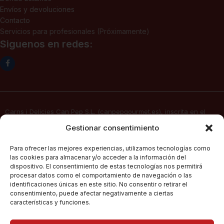
Envíos y devoluciones
Contacto
Servicios para profesionales (Próximamente)
Siguenos en redes:
Carns i Delicies Can Pep S.L. (canpepgourmet.es), inscrita en el
Registro Mercantil. Tomo 2136, folio 64, hoja PM-50830, inscripción
Gestionar consentimiento
1ª, fecha 02/06/2025, con domicilio social en c/ Major Nº 115,
07141, Pórtol – Marratxí (Islas Baleares) con CIF B57347908, presta
Para ofrecer las mejores experiencias, utilizamos tecnologías como
sus servicios de venta electrónica por Internet a través de su
las cookies para almacenar y/o acceder a la información del
página web
canpepgourmet.es
dispositivo. El consentimiento de estas tecnologías nos permitirá
procesar datos como el comportamiento de navegación o las
identificaciones únicas en este sitio. No consentir o retirar el
consentimiento, puede afectar negativamente a ciertas
Can Pep Gourmet
2026.
Condiciones Generales De Compra
características y funciones.
Todos los derechos
reservados.
Políticas De Privacidad