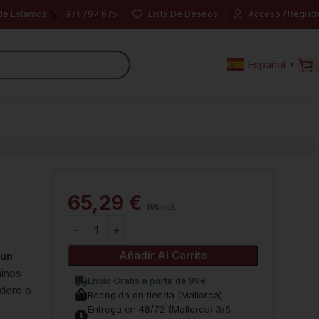
de Estamos
971 797 675
Lista De Deseos
Acceso / Registr
Español
▼
65,29
€
IVA incl.
Añadir Al Carrito
 un
ninos
Envío Gratis a partir de 99€
rdero o
Recogida en tienda (Mallorca)
Entrega en 48/72 (Mallorca) 3/5