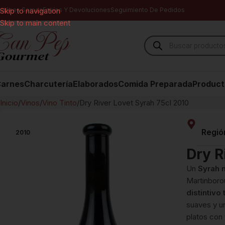
uiénes Somos
Skip to navigation
Envíos Y Devoluciones
Seguimiento De Pedidos
Skip to main content
arnes
Charcutería
Elaborados
Comida Preparada
Product
Inicio
Vinos
Vino Tinto
Dry River Lovet Syrah 75cl 2010
Regió
2010
Dry R
Un
Syrah 
Martinboro
distintivo
suaves y un
platos con