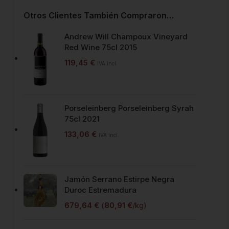
Otros Clientes También Compraron…
Andrew Will Champoux Vineyard
Red Wine 75cl 2015
119,45
€
IVA incl.
Porseleinberg Porseleinberg Syrah
75cl 2021
133,06
€
IVA incl.
Jamón Serrano Estirpe Negra
Duroc Estremadura
679,64
€
(
80,91
€
/kg)