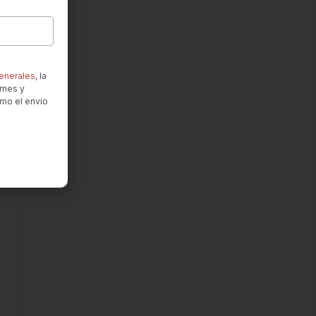
enerales
, la
rnes y
omo el envío