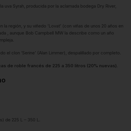
la uva Syrah, producida por la aclamada bodega Dry River,
en la región, y su viñedo ‘Lovat’ (con viñas de unos 20 años en
añada , aunque Bob Campbell MW la describe como un año
mpleja.
ando el clon ‘Serine’ (Alan Limmer), despalillado por completo.
as de roble francés de 225 a 350 litros (20% nuevas)
.
no
s) de 225 L – 350 L.