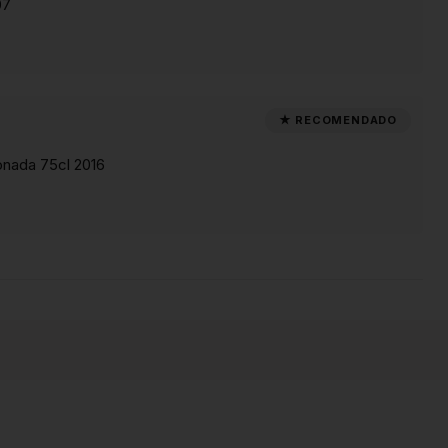
07
onada 75cl 2016