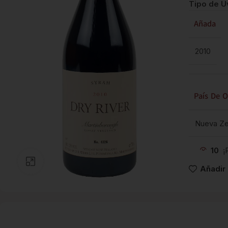
Tipo de U
Añada
2010
País De O
Nueva Ze
10
¡
Clic para ampliar
Añadir 