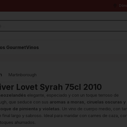
Dón
os Gourmet
Vinos
n
Martinborough
iver Lovet Syrah 75cl 2010
neozelandés
elegante, especiado y con un toque terroso de
ugh, que seduce con sus
aromas a moras, ciruelas oscuras y
 toque de pimienta y violetas
. Un vino de cuerpo medio, con ta
 final largo y sabroso. Ideal para maridar con carnes de caza, co
 toques ahumados.