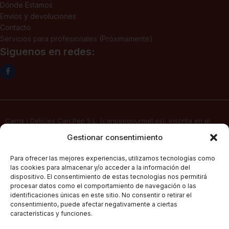
Dónde Estamos
Envíos y devoluciones
Contacto
Servicios para profesionales (Próximamente)
Siguenos en redes:
Carns i Delicies Can Pep S.L. (canpepgourmet.es), inscrita en el
Registro Mercantil. Tomo 2136, folio 64, hoja PM-50830, inscripción
Gestionar consentimiento
1ª, fecha 02/06/2025, con domicilio social en c/ Major Nº 115,
07141, Pórtol – Marratxí (Islas Baleares) con CIF B57347908, presta
Para ofrecer las mejores experiencias, utilizamos tecnologías como
sus servicios de venta electrónica por Internet a través de su
las cookies para almacenar y/o acceder a la información del
página web
canpepgourmet.es
dispositivo. El consentimiento de estas tecnologías nos permitirá
procesar datos como el comportamiento de navegación o las
identificaciones únicas en este sitio. No consentir o retirar el
consentimiento, puede afectar negativamente a ciertas
Can Pep Gourmet
2026.
Condiciones Generales De Compra
características y funciones.
Todos los derechos