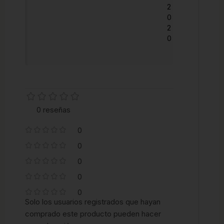
2
0
2
0
0 reseñas
0
0
0
0
0
Solo los usuarios registrados que hayan
comprado este producto pueden hacer