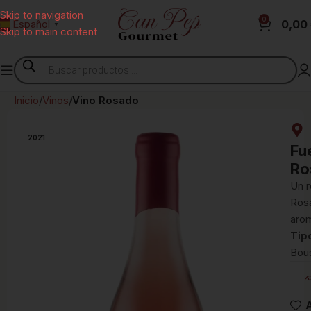
Skip to navigation
0
0,00
Español
▼
Skip to main content
Inicio
Vinos
Vino Rosado
2021
Fu
Ro
Un r
Rosa
arom
Tip
Bou
A