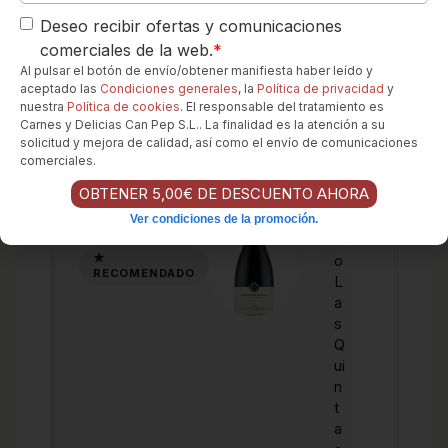
t
Deseo recibir ofertas y comunicaciones
e
comerciales de la web.
*
s
d
Al pulsar el botón de envío/obtener manifiesta haber leído y
aceptado las
Condiciones generales
, la
Política de privacidad
y
e
nuestra
Política de cookies
. El responsable del tratamiento es
l
Carnes y Delicias Can Pep S.L.. La finalidad es la atención a su
S
solicitud y mejora de calidad, así como el envío de comunicaciones
il
comerciales.
e
OBTENER 5,00€ DE DESCUENTO AHORA
n
c
Ver condiciones de la promoción.
i
o
L
a
s
Q
ui
n
t
a