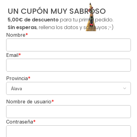
er
UN CUPÓN MUY SABROSO
e
z
5,00€ de descuento
para tu primer pedido.
o
Sin esperas
, rellena los datos y son tuyos ;-)
s
Nombre
*
a
7
5
cl
Email
*
2
0
21
Provincia
*
5,00€
DE REGALO
Nombre de usuario
*
Para tu 1º pedido
Los quiero-->
F
u
Contraseña
*
e
n