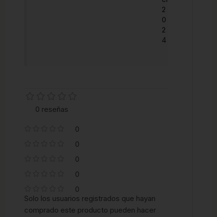
2
0
2
4
0 reseñas
0
0
0
0
0
Solo los usuarios registrados que hayan
comprado este producto pueden hacer