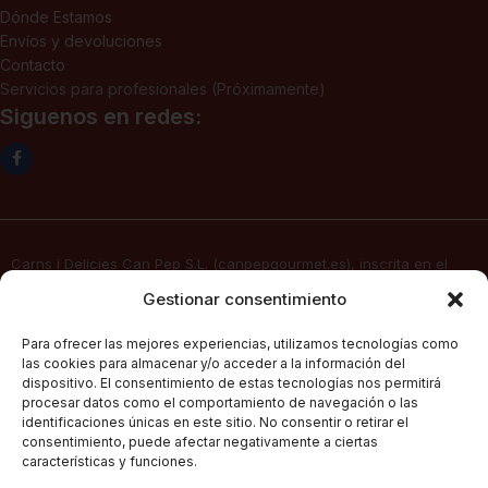
Dónde Estamos
Envíos y devoluciones
Contacto
Servicios para profesionales (Próximamente)
Siguenos en redes:
Carns i Delicies Can Pep S.L. (canpepgourmet.es), inscrita en el
Registro Mercantil. Tomo 2136, folio 64, hoja PM-50830, inscripción
Gestionar consentimiento
1ª, fecha 02/06/2025, con domicilio social en c/ Major Nº 115,
07141, Pórtol – Marratxí (Islas Baleares) con CIF B57347908, presta
Para ofrecer las mejores experiencias, utilizamos tecnologías como
sus servicios de venta electrónica por Internet a través de su
las cookies para almacenar y/o acceder a la información del
página web
canpepgourmet.es
dispositivo. El consentimiento de estas tecnologías nos permitirá
procesar datos como el comportamiento de navegación o las
identificaciones únicas en este sitio. No consentir o retirar el
consentimiento, puede afectar negativamente a ciertas
Can Pep Gourmet
2026.
Condiciones Generales De Compra
características y funciones.
Todos los derechos