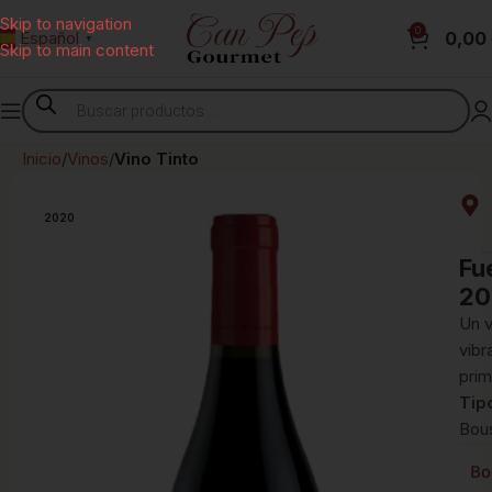
Skip to navigation
0
0,00
Español
▼
Skip to main content
Inicio
Vinos
Vino Tinto
2020
Fu
20
Un v
vibr
prim
Tip
Bou
Bo