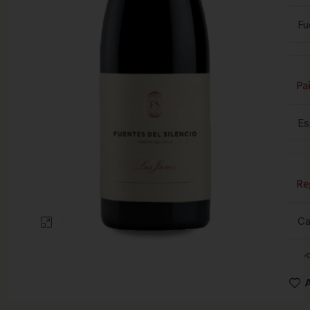
Fu
Pa
Es
Re
Ca
Clic para ampliar
A