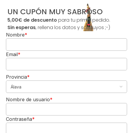
G
UN CUPÓN MUY SABROSO
á
n
5,00€ de descuento
para tu primer pedido.
d
Sin esperas
, rellena los datos y son tuyos ;-)
a
Nombre
*
r
a
7
Email
*
5
c
l
2
Provincia
*
0
1
5,00€
8
DE REGALO
Nombre de usuario
*
Para tu 1º pedido
Los quiero-->
Contraseña
*
V