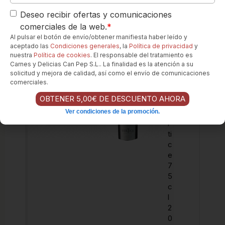
e
Deseo recibir ofertas y comunicaciones
n
comerciales de la web.
*
ti
Al pulsar el botón de envío/obtener manifiesta haber leído y
s
aceptado las
Condiciones generales
, la
Política de privacidad
y
q
nuestra
Política de cookies
. El responsable del tratamiento es
u
Carnes y Delicias Can Pep S.L.. La finalidad es la atención a su
e
solicitud y mejora de calidad, así como el envío de comunicaciones
r
comerciales.
o
OBTENER 5,00€ DE DESCUENTO AHORA
V
Ver condiciones de la promoción.
e
r
ti
c
e
7
5
c
l
2
0