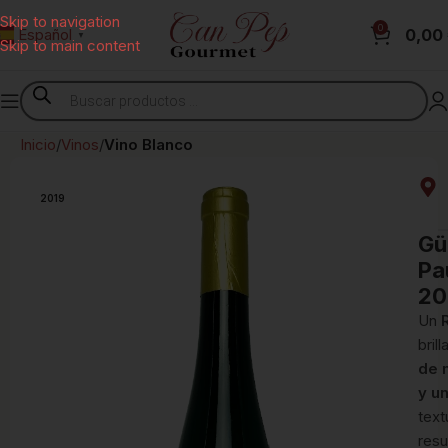
Skip to navigation
0
0,00
Español
▼
Skip to main content
Inicio
Vinos
Vino Blanco
2019
Gü
Pa
20
Un
bril
de 
y u
text
resu