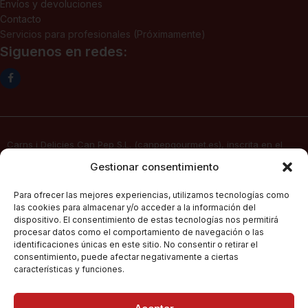
Envíos y devoluciones
Contacto
Servicios para profesionales (Próximamente)
Siguenos en redes:
Carns i Delicies Can Pep S.L. (canpepgourmet.es), inscrita en el
Registro Mercantil. Tomo 2136, folio 64, hoja PM-50830, inscripción
Gestionar consentimiento
1ª, fecha 02/06/2025, con domicilio social en c/ Major Nº 115,
07141, Pórtol – Marratxí (Islas Baleares) con CIF B57347908, presta
Para ofrecer las mejores experiencias, utilizamos tecnologías como
sus servicios de venta electrónica por Internet a través de su
las cookies para almacenar y/o acceder a la información del
página web
canpepgourmet.es
dispositivo. El consentimiento de estas tecnologías nos permitirá
procesar datos como el comportamiento de navegación o las
identificaciones únicas en este sitio. No consentir o retirar el
consentimiento, puede afectar negativamente a ciertas
Can Pep Gourmet
2026.
Condiciones Generales De Compra
características y funciones.
Todos los derechos
reservados.
Políticas De Privacidad