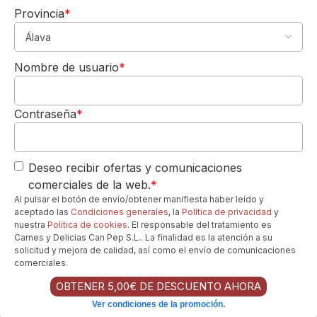
B
Provincia
*
o
e
5,00€
DE REGALO
k
Nombre de usuario
*
e
Para tu 1º pedido
n
Los quiero-->
h
o
Contraseña
*
u
t
s
Deseo recibir ofertas y comunicaciones
kl
comerciales de la web.
*
o
Al pulsar el botón de envío/obtener manifiesta haber leído y
o
aceptado las
Condiciones generales
, la
Política de privacidad
y
f
nuestra
Política de cookies
. El responsable del tratamiento es
N
Carnes y Delicias Can Pep S.L.. La finalidad es la atención a su
o
solicitud y mejora de calidad, así como el envío de comunicaciones
b
comerciales.
l
OBTENER 5,00€ DE DESCUENTO AHORA
e
L
Ver condiciones de la promoción.