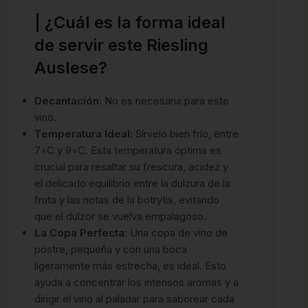
| ¿Cuál es la forma ideal
de servir este Riesling
Auslese?
Decantación:
No es necesaria para este
vino.
Temperatura Ideal:
Sírvelo bien frío, entre
7
∘
C
y
9
∘
C
. Esta temperatura óptima es
crucial para resaltar su frescura, acidez y
el delicado equilibrio entre la dulzura de la
fruta y las notas de la botrytis, evitando
que el dulzor se vuelva empalagoso.
La Copa Perfecta:
Una copa de vino de
postre, pequeña y con una boca
ligeramente más estrecha, es ideal. Esto
ayuda a concentrar los intensos aromas y a
dirigir el vino al paladar para saborear cada