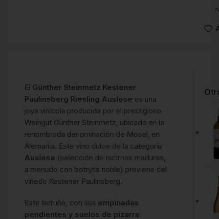
A
El
Günther Steinmetz Kestener
Otr
Paulinsberg Riesling Auslese
es una
joya vinícola producida por el prestigioso
Weingut Günther Steinmetz, ubicado en la
renombrada denominación de Mosel, en
Alemania. Este vino dulce de la categoría
Auslese
(selección de racimos maduros,
a menudo con botrytis noble) proviene del
viñedo Kestener Paulinsberg.
Este terruño, con sus
empinadas
pendientes y suelos de pizarra