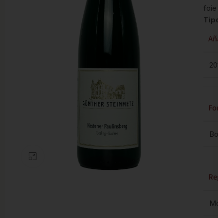
foie
Tip
Añ
20
Fo
Bo
Clic para ampliar
Re
Mo