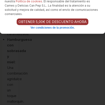
cabra
nuestra
Política de cookies
. El responsable del tratamiento es
y
Carnes y Delicias Can Pep S.L.. La finalidad es la atención a su
solicitud y mejora de calidad, así como el envío de comunicaciones
un
comerciales.
puñado
OBTENER 5,00€ DE DESCUENTO AHORA
de
cebolla
Ver condiciones de la promoción.
caramelizada.
Hamburguesa
con
sobrasada
y
miel
:
Una
combinación
agridulce
con
un
toque
mallorquín.