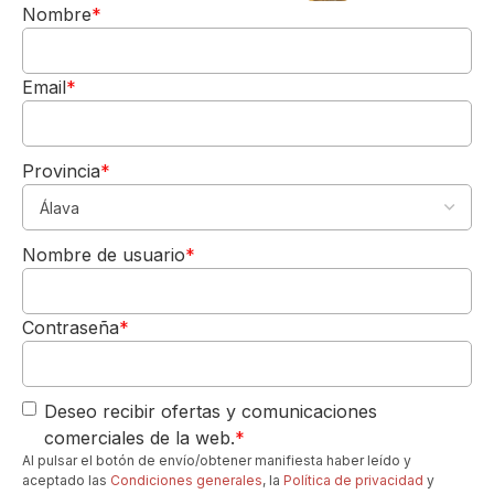
Nombre
*
con
queso
de
Email
*
cabra
y
cebolla
Provincia
*
caramelizada
:
Cocina
5,00€
DE REGALO
la
Nombre de usuario
*
hamburguesa
Para tu 1º pedido
Los quiero-->
y
ponle
Contraseña
*
encima
una
rodaja
Deseo recibir ofertas y comunicaciones
de
comerciales de la web.
*
queso
Al pulsar el botón de envío/obtener manifiesta haber leído y
de
aceptado las
Condiciones generales
, la
Política de privacidad
y