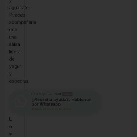
y
aguacate.
Puedes
acompañarla
con
una
salsa
ligera
de
yogur
y
especias.
Can Pep Gourmet
Offline
¿Necesita ayuda?. Hablenos
por Whatsapp
Horario de L a V de 8h a 19h
L
o
s