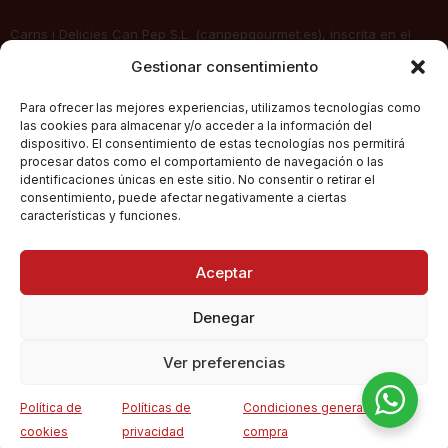
Carns i Delicies Can Pep S.L. (canpepgourmet.es), inscrita en el
Registro Mercantil. Tomo 2136, folio 64, hoja PM-50830, inscripción
Gestionar consentimiento
1ª, fecha 02/06/2025, con domicilio social en c/ Major Nº 115,
07141, Pórtol – Marratxí (Islas Baleares) con CIF B57347908, presta
Para ofrecer las mejores experiencias, utilizamos tecnologías como
sus servicios de venta electrónica por Internet a través de su
las cookies para almacenar y/o acceder a la información del
página web
canpepgourmet.es
dispositivo. El consentimiento de estas tecnologías nos permitirá
procesar datos como el comportamiento de navegación o las
identificaciones únicas en este sitio. No consentir o retirar el
consentimiento, puede afectar negativamente a ciertas
Can Pep Gourmet
2026.
Condiciones Generales De Compra
características y funciones.
Todos los derechos
reservados.
Políticas De Privacidad
Aceptar
Política De Cookies
Denegar
Ver preferencias
Hamburguesa
Política de
Políticas de
Condiciones generales de
3,56
€
0
Añadi
Mixta Ternera
cookies
privacidad
compra
(
5,94
€
/kg)
y Pollo 600 g
ista de deseos
Menú
Carrito