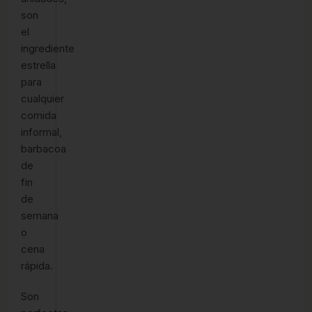
son
el
ingrediente
estrella
para
cualquier
comida
informal,
barbacoa
de
fin
de
semana
o
cena
rápida.
Son