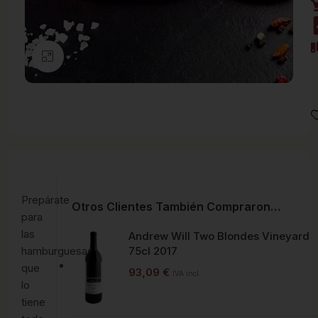
Clic para ampliar
Prepárate
Otros Clientes También Compraron…
para
las
Andrew Will Two Blondes Vineyard
hamburguesas
75cl 2017
que
93,09
€
IVA incl.
lo
tiene