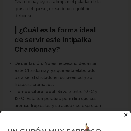
Chardonnay ayuda a limpiar el paladar de la
grasa del queso, creando un equilibrio
delicioso.
| ¿Cuál es la forma ideal
de servir este Intipalka
Chardonnay?
Decantación:
No es necesario decantar
este Chardonnay, ya que está elaborado
para ser disfrutado en su juventud y su
frescura aromática.
Temperatura Ideal:
Sírvelo entre
1
0
∘
C
y
1
2
∘
C
. Esta temperatura permitirá que sus
aromas tropicales y su acidez se expresen
de forma óptima, sin que el calor apague
su vivacidad ni el frío excesivo inhiba sus
fragancias.