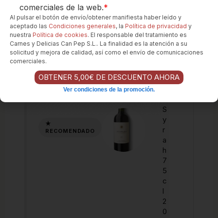
comerciales de la web.
*
Al pulsar el botón de envío/obtener manifiesta haber leído y
aceptado las
Condiciones generales
, la
Política de privacidad
y
I
nuestra
Política de cookies
. El responsable del tratamiento es
n
Carnes y Delicias Can Pep S.L.. La finalidad es la atención a su
ti
solicitud y mejora de calidad, así como el envío de comunicaciones
p
comerciales.
a
OBTENER 5,00€ DE DESCUENTO AHORA
l
k
Ver condiciones de la promoción.
a
S
y
r
a
h
7
5
c
l
2
0