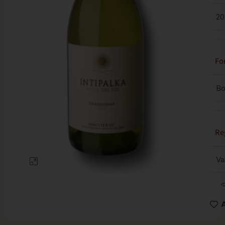
20
Fo
Bo
Re
Va
Clic para ampliar
A