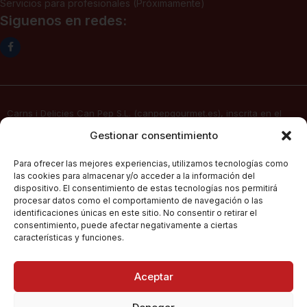
Servicios para profesionales (Próximamente)
Siguenos en redes:
Carns i Delicies Can Pep S.L. (canpepgourmet.es), inscrita en el
Registro Mercantil. Tomo 2136, folio 64, hoja PM-50830, inscripción
Gestionar consentimiento
1ª, fecha 02/06/2025, con domicilio social en c/ Major Nº 115,
07141, Pórtol – Marratxí (Islas Baleares) con CIF B57347908, presta
Para ofrecer las mejores experiencias, utilizamos tecnologías como
sus servicios de venta electrónica por Internet a través de su
las cookies para almacenar y/o acceder a la información del
página web
canpepgourmet.es
dispositivo. El consentimiento de estas tecnologías nos permitirá
procesar datos como el comportamiento de navegación o las
identificaciones únicas en este sitio. No consentir o retirar el
consentimiento, puede afectar negativamente a ciertas
Can Pep Gourmet
2026.
Condiciones Generales De Compra
características y funciones.
Todos los derechos
reservados.
Políticas De Privacidad
Aceptar
Política De Cookies