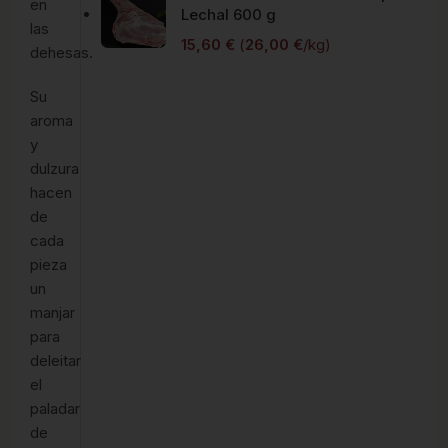
en
Lechal 600 g
las
15,60
€
(
26,00
€
/kg)
dehesas.
Su
aroma
y
dulzura
hacen
de
cada
pieza
un
manjar
para
deleitar
el
paladar
de