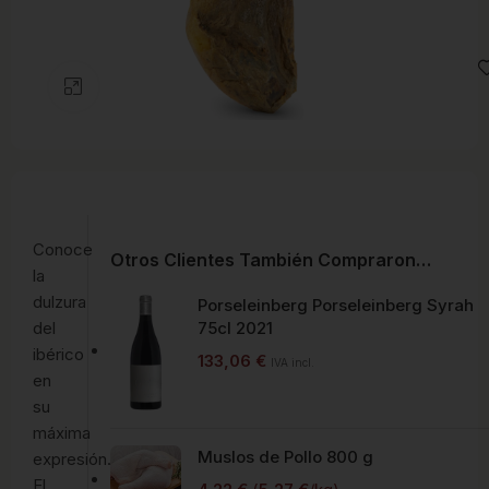
Clic para ampliar
Conoce
Otros Clientes También Compraron…
la
dulzura
Porseleinberg Porseleinberg Syrah
del
75cl 2021
ibérico
133,06
€
IVA incl.
en
su
máxima
Muslos de Pollo 800 g
expresión.
El