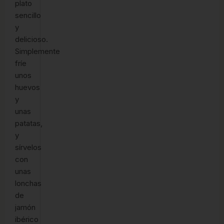
plato
sencillo
y
delicioso.
Simplemente
fríe
unos
huevos
y
unas
patatas,
y
sírvelos
con
unas
lonchas
de
jamón
ibérico