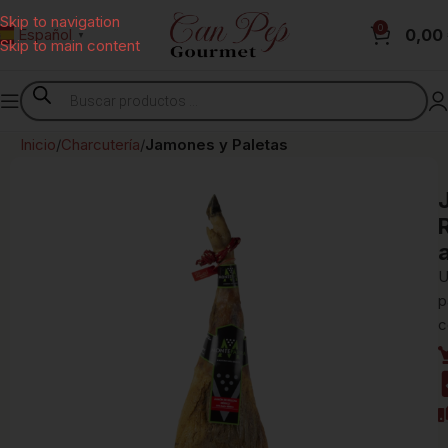
Skip to navigation
0
0,00
Español
▼
Skip to main content
Inicio
Charcutería
Jamones y Paletas
U
p
c