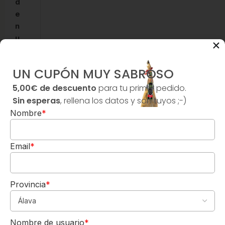
d
e
n
u
e
s
UN CUPÓN MUY SABROSO
t
r
5,00€ de descuento
para tu primer pedido.
o
Sin esperas
, rellena los datos y son tuyos ;-)
s
Nombre
*
c
l
Email
*
i
e
n
t
Provincia
*
e
5,00€
s
DE REGALO
.
Nombre de usuario
*
Para tu 1º pedido