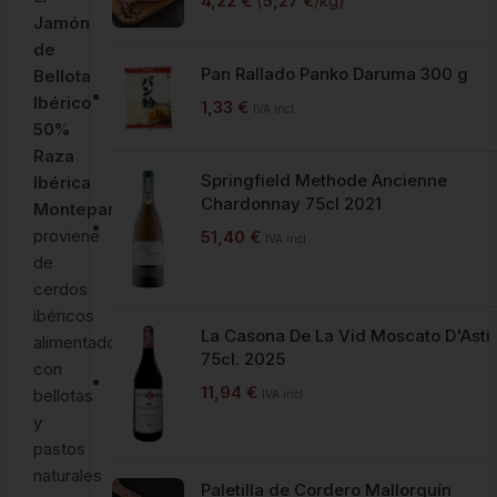
4,22
€
(
5,27
€
/kg)
Jamón
de
Pan Rallado Panko Daruma 300 g
Bellota
Ibérico
1,33
€
IVA incl.
50%
Raza
Springfield Methode Ancienne
Ibérica
Chardonnay 75cl 2021
Monteparra
proviene
51,40
€
IVA incl.
de
cerdos
ibéricos
La Casona De La Vid Moscato D'Asti
alimentados
75cl. 2025
con
11,94
€
bellotas
IVA incl.
y
pastos
naturales
Paletilla de Cordero Mallorquín