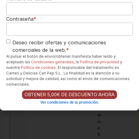
.
Los quiero-->
.
Contraseña
*
J
Deseo recibir ofertas y comunicaciones
a
comerciales de la web.
*
m
ó
Al pulsar el botón de envío/obtener manifiesta haber leído y
aceptado las
Condiciones generales
, la
Política de privacidad
y
n
nuestra
Política de cookies
. El responsable del tratamiento es
d
Carnes y Delicias Can Pep S.L.. La finalidad es la atención a su
e
solicitud y mejora de calidad, así como el envío de comunicaciones
C
comerciales.
e
OBTENER 5,00€ DE DESCUENTO AHORA
b
o
Ver condiciones de la promoción.
Ib
ér
ic
o
5