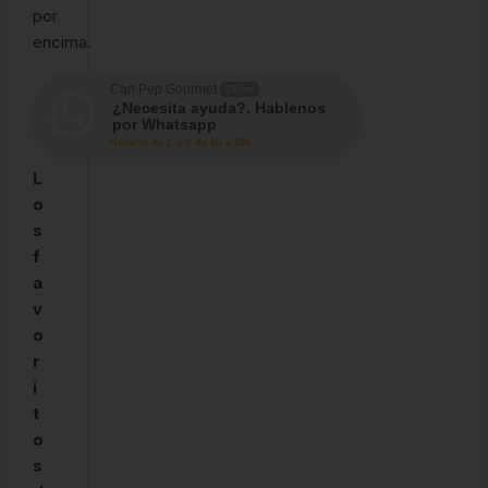
por
encima.
Can Pep Gourmet
Offline
¿Necesita ayuda?. Hablenos
por Whatsapp
Horario de L a V de 8h a 19h
L
o
s
f
a
v
o
r
i
t
o
s