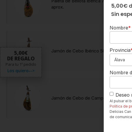
Paleta de Bellota Ibérica 75% Raza Ibér
5,00€ 
aprox.
Sin esp
Nombre
*
Provincia
Jamón de Cebo Ibérico 50% Raza Ibéri
5,00€
DE REGALO
Para tu 1º pedido
Los quiero-->
Nombre d
Deseo r
Jamón de Cebo de Campo Ibérico 50% R
Al pulsar el
Política de p
Delicias Can 
de comunica