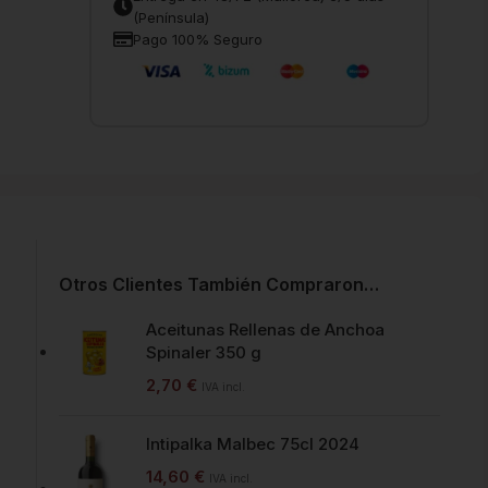
(Península)
Pago 100% Seguro
Otros Clientes También Compraron…
Aceitunas Rellenas de Anchoa
Spinaler 350 g
2,70
€
IVA incl.
Intipalka Malbec 75cl 2024
14,60
€
IVA incl.