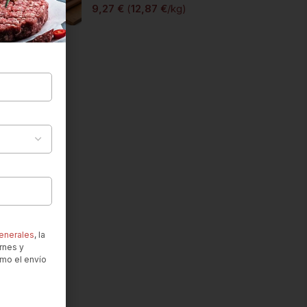
9,27
€
(
12,87
€
/kg)
enerales
, la
rnes y
omo el envío