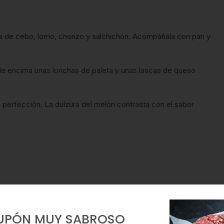
ta de cebo, lomo, chorizo y salchichón. Acompáñala con pan y
le encima unas lonchas de paleta y unas lascas de queso
 perfección. La dulzura del melón contrasta con el sabor
UPÓN MUY SABROSO