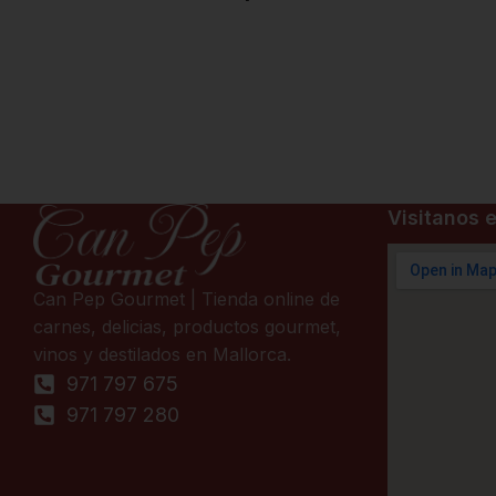
Visitanos e
Can Pep Gourmet | Tienda online de
carnes, delicias, productos gourmet,
vinos y destilados en Mallorca.
971 797 675
971 797 280