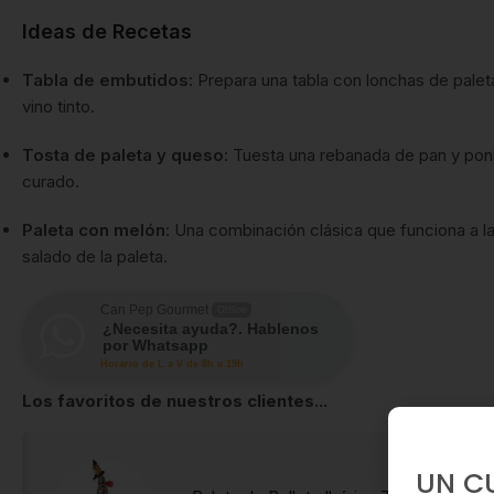
Ideas de Recetas
Tabla de embutidos
: Prepara una tabla con lonchas de pale
vino tinto.
Tosta de paleta y queso
: Tuesta una rebanada de pan y pon
curado.
Paleta con melón
: Una combinación clásica que funciona a la
salado de la paleta.
Can Pep Gourmet
Offline
¿Necesita ayuda?. Hablenos
por Whatsapp
Horario de L a V de 8h a 19h
Los favoritos de nuestros clientes...
UN C