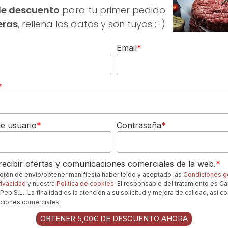
ica D.O.P. Guijuelo Monteparra 4,5Kg
de descuento
para tu primer pedido.
eras
, rellena los datos y son tuyos ;-)
Email
*
*
ca Monteparra 7,5kg aprox
e usuario
*
Contraseña
*
ecibir ofertas y comunicaciones comerciales de la web.
*
aza Ibérica Monteparra 7,5kg aprox
 botón de envío/obtener manifiesta haber leído y aceptado las
Condiciones g
rivacidad
y nuestra
Política de cookies
. El responsable del tratamiento es Ca
Pep S.L.. La finalidad es la atención a su solicitud y mejora de calidad, así c
ciones comerciales.
OBTENER 5,00€ DE DESCUENTO AHORA