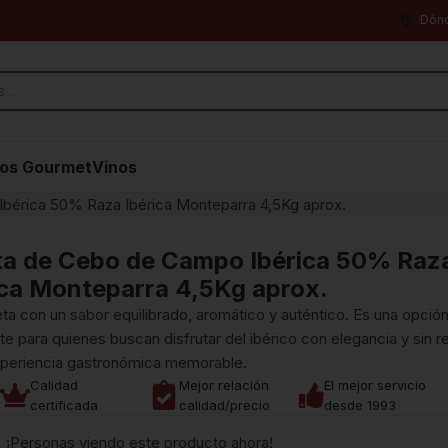
Dón
os Gourmet
Vinos
bérica 50% Raza Ibérica Monteparra 4,5Kg aprox.
ta de Cebo de Campo Ibérica 50% Raz
ica Monteparra 4,5Kg aprox.
ta con un sabor equilibrado, aromático y auténtico. Es una opció
nte para quienes buscan disfrutar del ibérico con elegancia y sin r
xperiencia gastronómica memorable.
Calidad
Mejor relación
El mejor servicio
certificada
calidad/precio
desde 1993
¡Personas viendo este producto ahora!