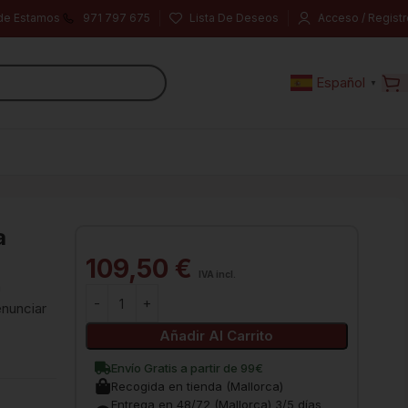
de Estamos
971 797 675
Lista De Deseos
Acceso / Registr
Español
▼
a
109,50
€
IVA incl.
n
enunciar
Añadir Al Carrito
Envío Gratis a partir de 99€
Recogida en tienda (Mallorca)
Entrega en 48/72 (Mallorca) 3/5 días