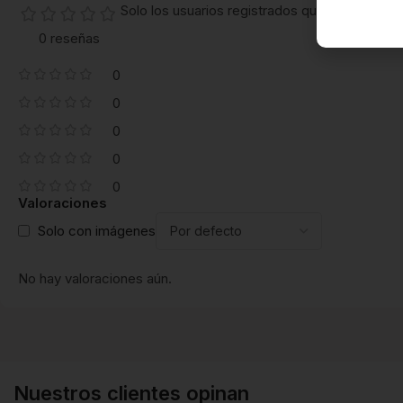
Solo los usuarios registrados que hayan com
0 reseñas
0
0
0
0
0
Valoraciones
Solo con imágenes
No hay valoraciones aún.
Nuestros clientes opinan