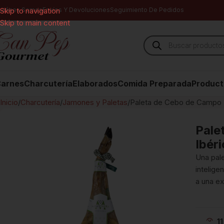
uiénes Somos
Skip to navigation
Envíos Y Devoluciones
Seguimiento De Pedidos
Skip to main content
arnes
Charcutería
Elaborados
Comida Preparada
Product
Inicio
Charcutería
Jamones y Paletas
Paleta de Cebo de Campo I
Pale
Ibér
Una pale
intelige
a una e
11