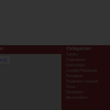
n:
Categorías:
Carnes
Charcutería
Elaborados
Comida Preparada
Panadería
Productos Gourmet
Vinos
Destilados
Mis Favoritos