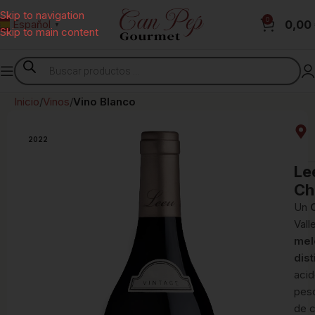
Skip to navigation
0
0,00
Español
▼
Skip to main content
Inicio
Vinos
Vino Blanco
2022
Le
Ch
Un
Vall
mel
dist
acid
pes
de c