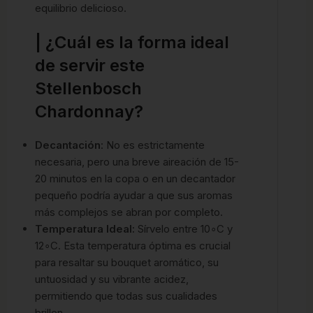
equilibrio delicioso.
| ¿Cuál es la forma ideal
de servir este
Stellenbosch
Chardonnay?
Decantación
: No es estrictamente
necesaria, pero una breve aireación de 15-
20 minutos en la copa o en un decantador
pequeño podría ayudar a que sus aromas
más complejos se abran por completo.
Temperatura Ideal:
Sírvelo entre
1
0
∘
C
y
1
2
∘
C
. Esta temperatura óptima es crucial
para resaltar su bouquet aromático, su
untuosidad y su vibrante acidez,
permitiendo que todas sus cualidades
brillen.