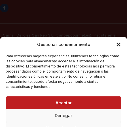
Carns i Delicies Can Pep S.L. (canpepgourmet.es), inscrita en el
Registro Mercantil. Tomo 2136, folio 64, hoja PM-50830, inscripción
Gestionar consentimiento
1ª, fecha 02/06/2025, con domicilio social en c/ Major Nº 115,
07141, Pórtol – Marratxí (Islas Baleares) con CIF B57347908, presta
Para ofrecer las mejores experiencias, utilizamos tecnologías como
sus servicios de venta electrónica por Internet a través de su
las cookies para almacenar y/o acceder a la información del
página web
canpepgourmet.es
dispositivo. El consentimiento de estas tecnologías nos permitirá
procesar datos como el comportamiento de navegación o las
identificaciones únicas en este sitio. No consentir o retirar el
consentimiento, puede afectar negativamente a ciertas
Can Pep Gourmet
2026.
Condiciones Generales De Compra
características y funciones.
Todos los derechos
reservados.
Políticas De Privacidad
Aceptar
Política De Cookies
Denegar