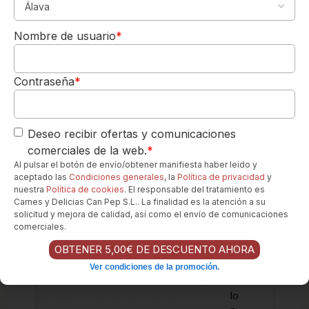
5,00€
DE REGALO
Nombre de usuario
*
Para tu 1º pedido
R
Los quiero-->
ic
h
Contraseña
*
a
r
d
Deseo recibir ofertas y comunicaciones
K
comerciales de la web.
*
e
r
Al pulsar el botón de envío/obtener manifiesta haber leído y
aceptado las
Condiciones generales
, la
Política de privacidad
y
s
nuestra
Política de cookies
. El responsable del tratamiento es
h
Carnes y Delicias Can Pep S.L.. La finalidad es la atención a su
a
solicitud y mejora de calidad, así como el envío de comunicaciones
w
comerciales.
El
OBTENER 5,00€ DE DESCUENTO AHORA
gi
n
Ver condiciones de la promoción.
C
lo