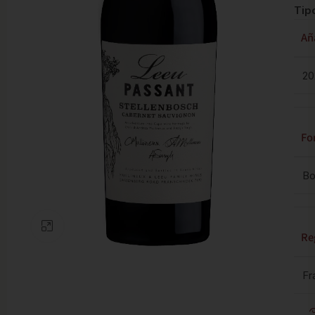
Tip
Añ
20
Fo
Bo
Clic para ampliar
Re
Fr