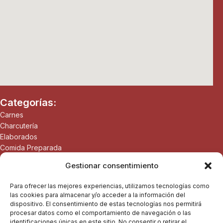
Categorías:
Carnes
Charcutería
Elaborados
Comida Preparada
Panadería
Gestionar consentimiento
Productos Gourmet
Vinos
Para ofrecer las mejores experiencias, utilizamos tecnologías como
Destilados
las cookies para almacenar y/o acceder a la información del
Mis Favoritos
dispositivo. El consentimiento de estas tecnologías nos permitirá
procesar datos como el comportamiento de navegación o las
Sobre Nosotros:
identificaciones únicas en este sitio. No consentir o retirar el