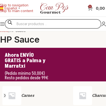
Skip to navigation
0
0,00
Español
▼
Skip to main content
Inicio
HP Sauce
HP Sauce
Ahora ENVÍO
GRATIS a Palma y
Marratxí
(Pedido mínimo 50,00€)
Resto pedidos desde 99€
Carnes
Charcut