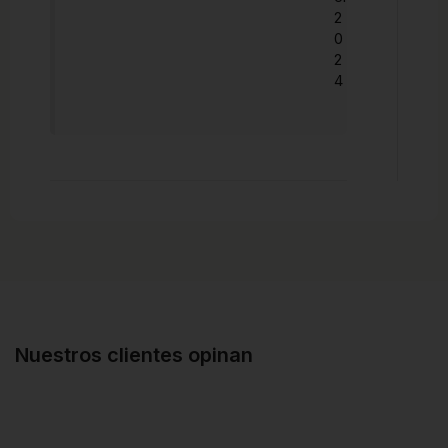
2
0
2
4
Nuestros clientes opinan