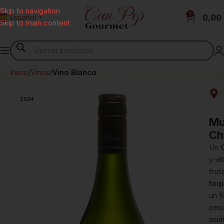
Skip to navigation
0
0,00
Español
▼
Skip to main content
Inicio
Vinos
Vino Blanco
2024
Mu
Ch
Un
y vi
frut
toq
un f
pesc
asiá