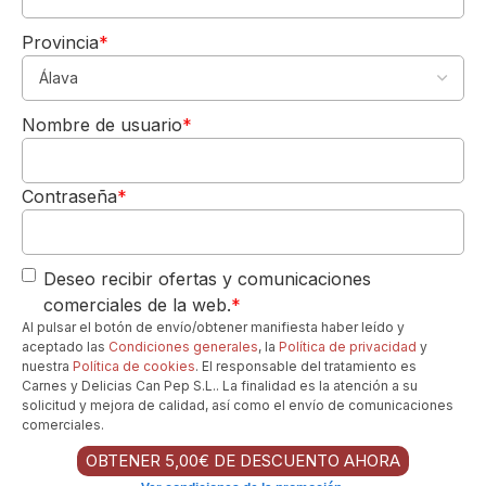
cualidades frescas y jugosas.
Provincia
*
Momento Perfecto:
Este Mullineux Kloof
Street Old Vine Chenin Blanc es perfecto
5,00€
DE REGALO
para un aperitivo de verano, una comida
Nombre de usuario
*
Para tu 1º pedido
informal con amigos o para disfrutar de una
Los quiero-->
copa en cualquier momento que invite a la
relajación y al disfrute. Es un vino accesible
Contraseña
*
y versátil que siempre es un acierto.
Can Pep Gourmet
Offline
¿Necesita ayuda?. Hablenos
Deseo recibir ofertas y comunicaciones
por Whatsapp
comerciales de la web.
*
Horario de L a V de 8h a 19h
Al pulsar el botón de envío/obtener manifiesta haber leído y
Los favoritos de nuestros clientes...
aceptado las
Condiciones generales
, la
Política de privacidad
y
nuestra
Política de cookies
. El responsable del tratamiento es
Carnes y Delicias Can Pep S.L.. La finalidad es la atención a su
solicitud y mejora de calidad, así como el envío de comunicaciones
comerciales.
M
ull
OBTENER 5,00€ DE DESCUENTO AHORA
in