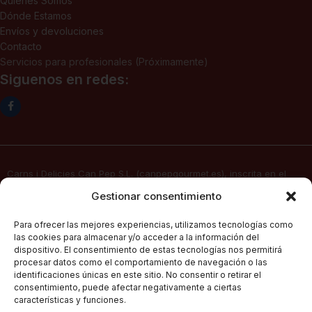
Quiénes Somos
Dónde Estamos
Envíos y devoluciones
Contacto
Servicios para profesionales (Próximamente)
Siguenos en redes:
Carns i Delicies Can Pep S.L. (canpepgourmet.es), inscrita en el
Registro Mercantil. Tomo 2136, folio 64, hoja PM-50830, inscripción
Gestionar consentimiento
1ª, fecha 02/06/2025, con domicilio social en c/ Major Nº 115,
07141, Pórtol – Marratxí (Islas Baleares) con CIF B57347908, presta
Para ofrecer las mejores experiencias, utilizamos tecnologías como
sus servicios de venta electrónica por Internet a través de su
las cookies para almacenar y/o acceder a la información del
página web
canpepgourmet.es
dispositivo. El consentimiento de estas tecnologías nos permitirá
procesar datos como el comportamiento de navegación o las
identificaciones únicas en este sitio. No consentir o retirar el
consentimiento, puede afectar negativamente a ciertas
Can Pep Gourmet
2026.
Condiciones Generales De Compra
características y funciones.
Todos los derechos