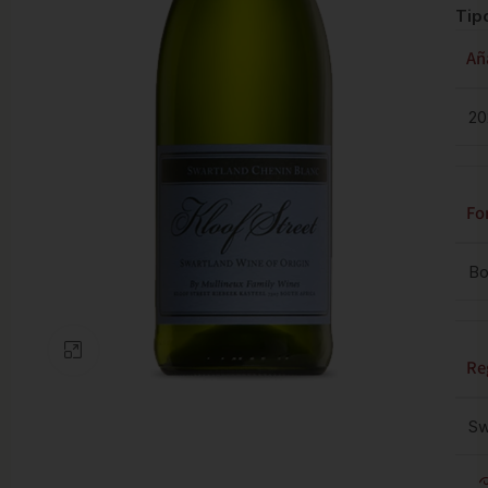
Tip
Añ
20
Fo
Bo
Clic para ampliar
Re
Sw