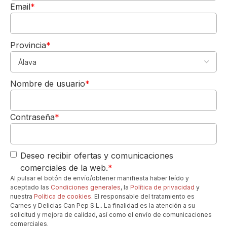
Email
*
e
s
d
e
Provincia
*
l
S
5,00€
DE REGALO
il
Nombre de usuario
*
e
Para tu 1º pedido
n
Los quiero-->
c
i
Contraseña
*
o
L
a
Deseo recibir ofertas y comunicaciones
s
comerciales de la web.
*
Q
Al pulsar el botón de envío/obtener manifiesta haber leído y
ui
aceptado las
Condiciones generales
, la
Política de privacidad
y
n
nuestra
Política de cookies
. El responsable del tratamiento es
t
Carnes y Delicias Can Pep S.L.. La finalidad es la atención a su
a
solicitud y mejora de calidad, así como el envío de comunicaciones
s
comerciales.