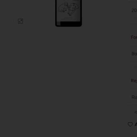
20
Clic para ampliar
Fo
Bo
Re
Ri
A