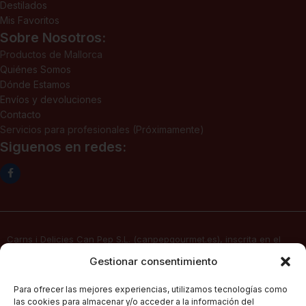
Destilados
Mis Favoritos
Sobre Nosotros:
Productos de Mallorca
Quiénes Somos
Dónde Estamos
Envíos y devoluciones
Contacto
Servicios para profesionales (Próximamente)
Siguenos en redes:
Carns i Delicies Can Pep S.L. (canpepgourmet.es), inscrita en el
Registro Mercantil. Tomo 2136, folio 64, hoja PM-50830, inscripción
Gestionar consentimiento
1ª, fecha 02/06/2025, con domicilio social en c/ Major Nº 115,
07141, Pórtol – Marratxí (Islas Baleares) con CIF B57347908, presta
Para ofrecer las mejores experiencias, utilizamos tecnologías como
sus servicios de venta electrónica por Internet a través de su
las cookies para almacenar y/o acceder a la información del