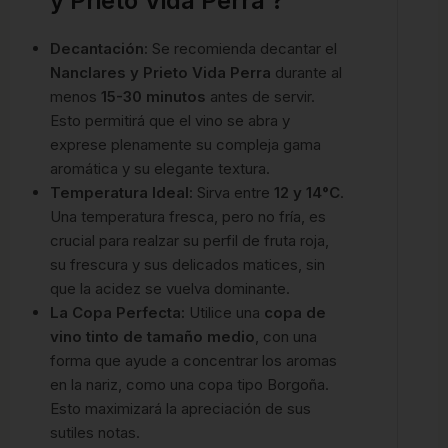
y Prieto Vida Perra ?
Decantación:
Se recomienda decantar el
Nanclares y Prieto Vida Perra
durante al
menos
15-30 minutos
antes de servir.
Esto permitirá que el vino se abra y
exprese plenamente su compleja gama
aromática y su elegante textura.
Temperatura Ideal:
Sirva entre
12 y 14°C
.
Una temperatura fresca, pero no fría, es
crucial para realzar su perfil de fruta roja,
su frescura y sus delicados matices, sin
que la acidez se vuelva dominante.
La Copa Perfecta:
Utilice una
copa de
vino tinto de tamaño medio
, con una
forma que ayude a concentrar los aromas
en la nariz, como una copa tipo Borgoña.
Esto maximizará la apreciación de sus
sutiles notas.