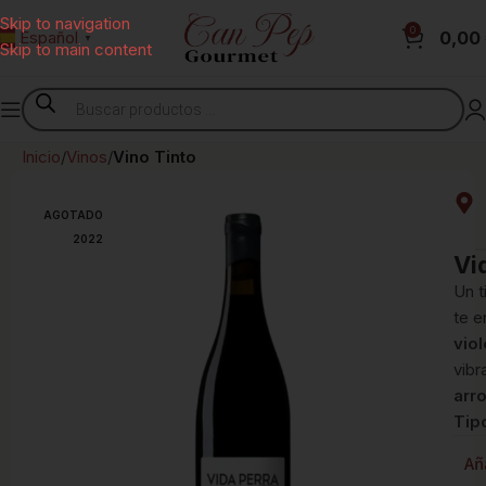
Skip to navigation
0
0,00
Español
▼
Skip to main content
Inicio
Vinos
Vino Tinto
AGOTADO
2022
Vi
Un t
te e
viol
vibr
arr
Tip
Añ