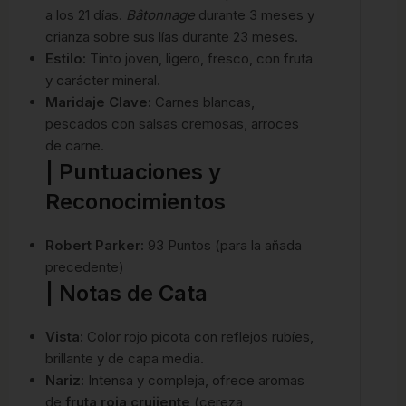
a los 21 días.
Bâtonnage
durante 3 meses y
crianza sobre sus lías durante 23 meses.
Estilo:
Tinto joven, ligero, fresco, con fruta
y carácter mineral.
Maridaje Clave:
Carnes blancas,
pescados con salsas cremosas, arroces
de carne.
| Puntuaciones y
Reconocimientos
Robert Parker:
93 Puntos (para la añada
precedente)
| Notas de Cata
Vista:
Color rojo picota con reflejos rubíes,
brillante y de capa media.
Nariz:
Intensa y compleja, ofrece aromas
de
fruta roja crujiente
(cereza,