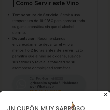
| Como Servir este Vino
Temperatura de Servicio:
Servir a una
temperatura de
16-18°C
para apreciar toda
su gama aromática sin que el alcohol
domine.
Decantación:
Recomendamos
encarecidamente decantar el vino al
menos
1 o 2 horas antes de servir
. Esto
permitirá que el vino se oxigene, suavice
sus taninos y revele la totalidad de su
asombrosa complejidad aromática.
Can Pep Gourmet
Offline
¿Necesita ayuda?. Hablenos
por Whatsapp
Horario de L a V de 8h a 19h
Los favoritos de nuestros clientes...
UN CUPÓN MUY SABROSO