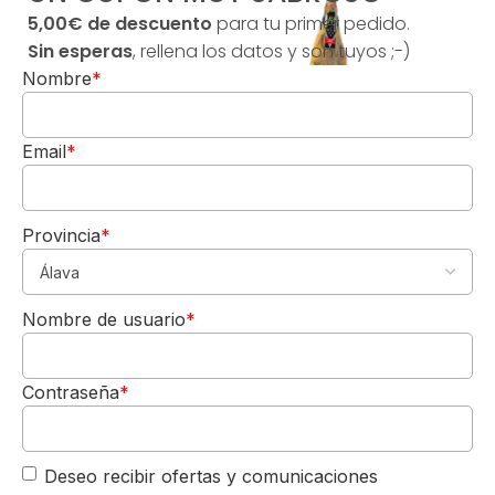
5,00€ de descuento
para tu primer pedido.
B
Sin esperas
, rellena los datos y son tuyos ;-)
o
Nombre
*
e
k
e
Email
*
n
h
o
ut
Provincia
*
s
kl
5,00€
DE REGALO
o
Nombre de usuario
*
o
Para tu 1º pedido
f
Los quiero-->
T
h
Contraseña
*
e
C
h
Deseo recibir ofertas y comunicaciones
o