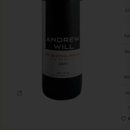
20
Fo
Bo
Re
Va
Clic para ampliar
A