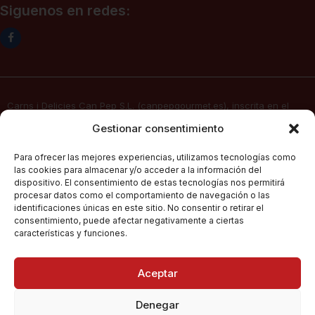
Siguenos en redes:
Carns i Delicies Can Pep S.L. (canpepgourmet.es), inscrita en el
Registro Mercantil. Tomo 2136, folio 64, hoja PM-50830, inscripción
Gestionar consentimiento
1ª, fecha 02/06/2025, con domicilio social en c/ Major Nº 115,
07141, Pórtol – Marratxí (Islas Baleares) con CIF B57347908, presta
Para ofrecer las mejores experiencias, utilizamos tecnologías como
sus servicios de venta electrónica por Internet a través de su
las cookies para almacenar y/o acceder a la información del
página web
canpepgourmet.es
dispositivo. El consentimiento de estas tecnologías nos permitirá
procesar datos como el comportamiento de navegación o las
identificaciones únicas en este sitio. No consentir o retirar el
consentimiento, puede afectar negativamente a ciertas
Can Pep Gourmet
2026.
Condiciones Generales De Compra
características y funciones.
Todos los derechos
reservados.
Políticas De Privacidad
Aceptar
Política De Cookies
Denegar