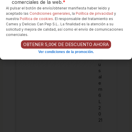
comerciales de la web.
*
c
Al pulsar el botón de envío/obtener manifiesta haber leído y
ol
aceptado las
Condiciones generales
, la
Política de privacidad
y
at
nuestra
Política de cookies
. El responsable del tratamiento es
e
Carnes y Delicias Can Pep S.L.. La finalidad es la atención a su
Bl
solicitud y mejora de calidad, así como el envío de comunicaciones
o
comerciales.
c
OBTENER 5,00€ DE DESCUENTO AHORA
k
M
Ver condiciones de la promoción.
at
u
s
al
e
m
6
L
2
0
21