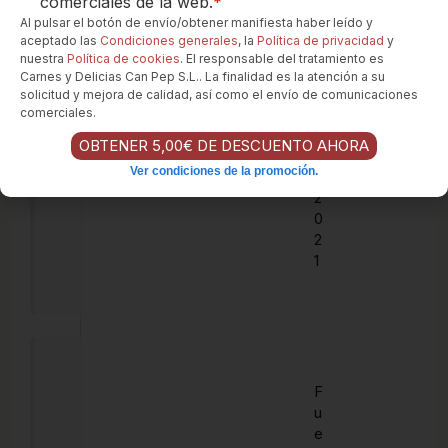
comerciales de la web.
*
o
Al pulsar el botón de envío/obtener manifiesta haber leído y
s
aceptado las
Condiciones generales
, la
Política de privacidad
y
a
nuestra
Política de cookies
. El responsable del tratamiento es
d
Carnes y Delicias Can Pep S.L.. La finalidad es la atención a su
o
solicitud y mejora de calidad, así como el envío de comunicaciones
7
comerciales.
5
OBTENER 5,00€ DE DESCUENTO AHORA
c
Ver condiciones de la promoción.
l
2
0
2
1
F
u
e