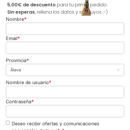
5,00€ de descuento
para tu primer pedido.
e
s
Sin esperas
, rellena los datos y son tuyos ;-)
d
Nombre
*
e
l
S
Email
*
il
e
n
c
Provincia
*
i
5,00€
o
DE REGALO
L
Nombre de usuario
*
Para tu 1º pedido
a
Los quiero-->
s
J
Contraseña
*
a
r
a
s
Deseo recibir ofertas y comunicaciones
R