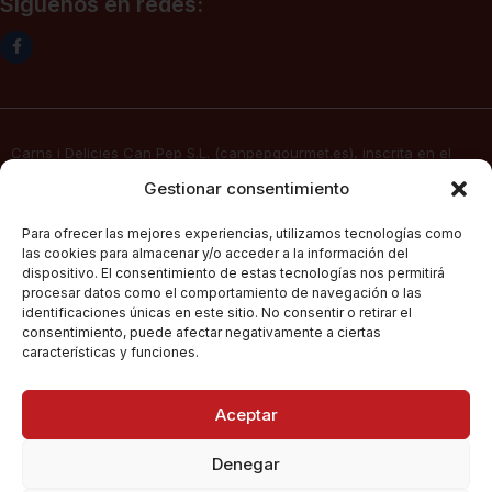
Siguenos en redes:
Carns i Delicies Can Pep S.L. (canpepgourmet.es), inscrita en el
Registro Mercantil. Tomo 2136, folio 64, hoja PM-50830, inscripción
Gestionar consentimiento
1ª, fecha 02/06/2025, con domicilio social en c/ Major Nº 115,
07141, Pórtol – Marratxí (Islas Baleares) con CIF B57347908, presta
Para ofrecer las mejores experiencias, utilizamos tecnologías como
sus servicios de venta electrónica por Internet a través de su
las cookies para almacenar y/o acceder a la información del
página web
canpepgourmet.es
dispositivo. El consentimiento de estas tecnologías nos permitirá
procesar datos como el comportamiento de navegación o las
identificaciones únicas en este sitio. No consentir o retirar el
consentimiento, puede afectar negativamente a ciertas
Can Pep Gourmet
2026.
Condiciones Generales De Compra
características y funciones.
Todos los derechos
reservados.
Políticas De Privacidad
Aceptar
Política De Cookies
Denegar