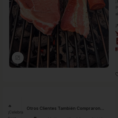
¡
P
a
¡
Clic para ampliar
🔥
Otros Clientes También Compraron…
¡Celebra