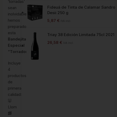
‘torradas’
Fideuá de Tinta de Calamar Sandro
sean
Desii 250 g
inolvidables,
hemos
5,87
€
IVA incl.
preparado
esta
Triay 38 Edición Limitada 75cl 2021
Bandejita
26,58
€
IVA incl.
Especial
“Torradora”
.
Incluye
4
productos
de
primera
calidad:
🐷
Llom
🥓