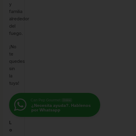
y
familia
alrededor
del
fuego.
¡No
te
quedes
sin
la
tuya!
Can Pep Gourmet
Online
¿Necesita ayuda?. Hablenos
por Whatsapp
L
o