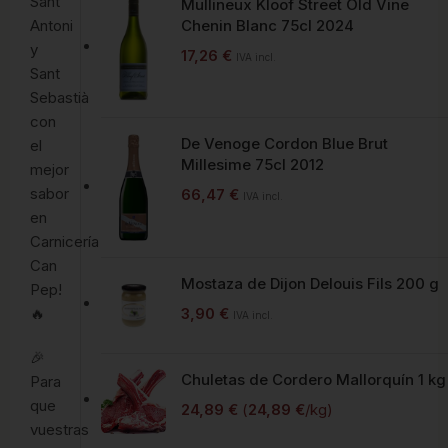
Sant
Mullineux Kloof Street Old Vine
Antoni
Chenin Blanc 75cl 2024
y
17,26
€
IVA incl.
Sant
Sebastià
con
De Venoge Cordon Blue Brut
el
Millesime 75cl 2012
mejor
sabor
66,47
€
IVA incl.
en
Carnicería
Can
Mostaza de Dijon Delouis Fils 200 g
Pep!
3,90
€
🔥
IVA incl.
🎉
Chuletas de Cordero Mallorquín 1 kg
Para
que
24,89
€
(
24,89
€
/kg)
vuestras