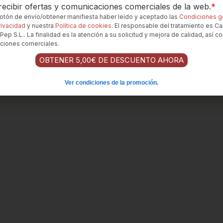
ecibir ofertas y comunicaciones comerciales de la web.
*
 botón de envío/obtener manifiesta haber leído y aceptado las
Condiciones g
rivacidad
y nuestra
Política de cookies
. El responsable del tratamiento es Ca
Pep S.L.. La finalidad es la atención a su solicitud y mejora de calidad, así c
ciones comerciales.
OBTENER 5,00€ DE DESCUENTO AHORA
Ver condiciones de la promoción.