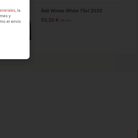
Rall Wines White 75cl 2020
enerales
, la
rnes y
53,20
€
IVA incl.
omo el envío