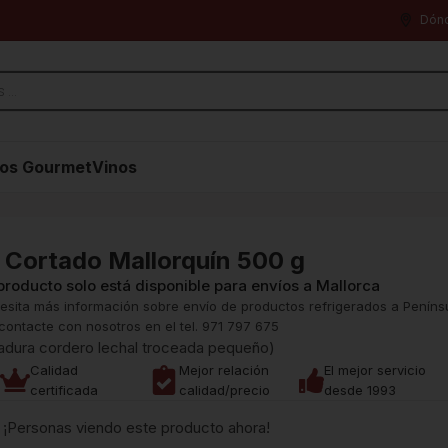
Dón
os Gourmet
Vinos
o Cortado Mallorquín 500 g
producto solo está disponible para envíos a Mallorca
esita más información sobre envío de productos refrigerados a Penínsu
contacte con nosotros en el tel. 971 797 675
sadura cordero lechal troceada pequeño)
Calidad
Mejor relación
El mejor servicio
certificada
calidad/precio
desde 1993
¡Personas viendo este producto ahora!