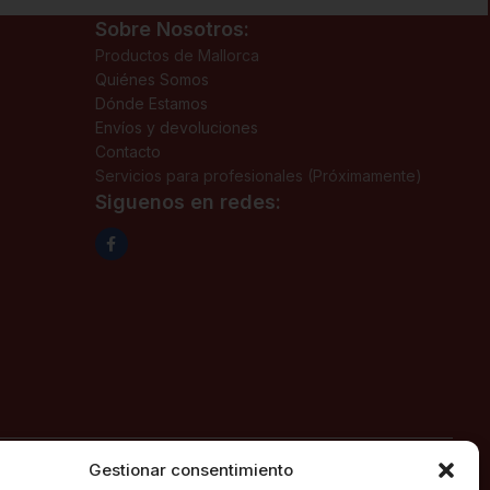
Sobre Nosotros:
Productos de Mallorca
Quiénes Somos
Dónde Estamos
Envíos y devoluciones
Contacto
Servicios para profesionales (Próximamente)
Siguenos en redes:
Gestionar consentimiento
ión 1ª, fecha 02/06/2025, con domicilio social en c/ Major