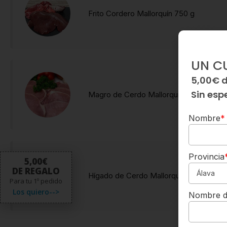
Frito Cordero Mallorquín 750 g
UN C
5,00€ 
Sin esp
Magro de Cerdo Mallorquín 400 g
Nombre
*
Provincia
5,00€
DE REGALO
Hígado de Cerdo Mallorquín 500 g
Para tu 1º pedido
Los quiero-->
Nombre d