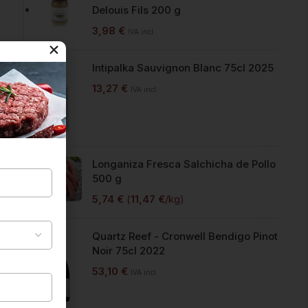
Delouis Fils 200 g
3,98
€
IVA incl.
Intipalka Sauvignon Blanc 75cl 2025
13,27
€
IVA incl.
Longaniza Fresca Salchicha de Pollo
500 g
5,74
€
(
11,47
€
/kg)
Quartz Reef - Cronwell Bendigo Pinot
Noir 75cl 2022
53,10
€
IVA incl.