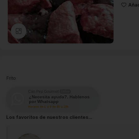
Añad
Clic para ampliar
Frito
Can Pep Gourmet
Offline
¿Necesita ayuda?. Hablenos
por Whatsapp
Horario de L a V de 8h a 19h
Los favoritos de nuestros clientes...