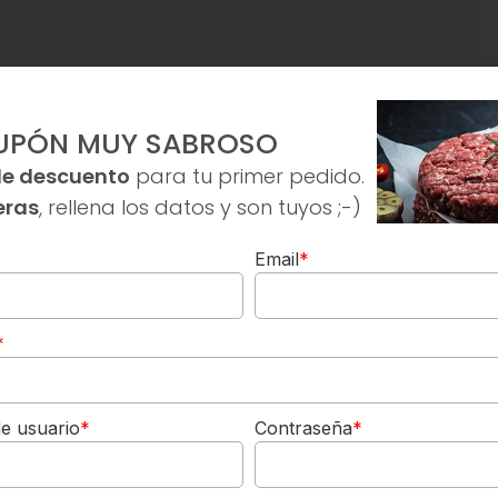
UPÓN MUY SABROSO
de descuento
para tu primer pedido.
eras
, rellena los datos y son tuyos ;-)
Email
*
*
e usuario
*
Contraseña
*