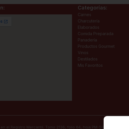
n:
Categorías:
Carnes
Charcutería
Elaborados
Comida Preparada
Panadería
Productos Gourmet
Vinos
Destilados
Mis Favoritos
 en el Registro Mercantil. Tomo 2136, folio 64, hoja PM-50830, inscripc