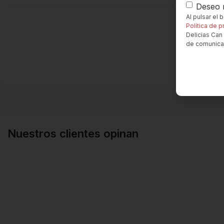
Deseo r
Al pulsar el
Política de p
Delicias Can 
de comunica
Nuestros clientes opinan