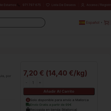
de Estamos
971 797 675
Lista De Deseos
Acceso / Registr
Español
▼
7,20
€
(
14,40
€
/kg)
la, por
Añadir Al Carrito
Solo disponible para envío a Mallorca
Envío Gratis a partir de 99€
Recogida en tienda (Mallorca)