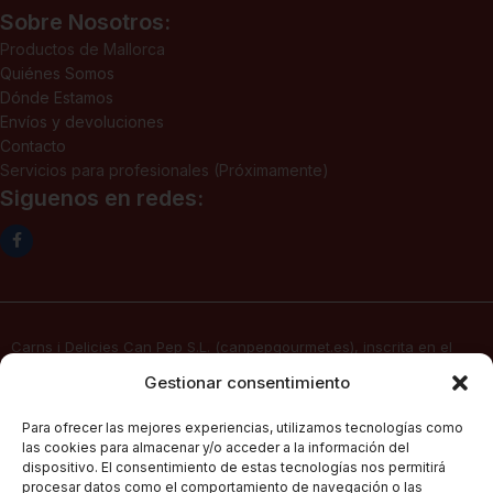
Sobre Nosotros:
Productos de Mallorca
Quiénes Somos
Dónde Estamos
Envíos y devoluciones
Contacto
Servicios para profesionales (Próximamente)
Siguenos en redes:
Carns i Delicies Can Pep S.L. (canpepgourmet.es), inscrita en el
Registro Mercantil. Tomo 2136, folio 64, hoja PM-50830, inscripción
Gestionar consentimiento
1ª, fecha 02/06/2025, con domicilio social en c/ Major Nº 115,
07141, Pórtol – Marratxí (Islas Baleares) con CIF B57347908, presta
Para ofrecer las mejores experiencias, utilizamos tecnologías como
sus servicios de venta electrónica por Internet a través de su
las cookies para almacenar y/o acceder a la información del
página web
canpepgourmet.es
dispositivo. El consentimiento de estas tecnologías nos permitirá
procesar datos como el comportamiento de navegación o las