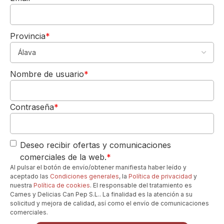
para realzar su complejidad aromática, su
textura y su fina burbuja, permitiendo que
todas sus cualidades brillen sin que el frío
Provincia
*
excesivo las opaque.
La Copa Perfecta:
Una copa de vino
5,00€
DE REGALO
blanco de gran tamaño, tipo Borgoña o
Nombre de usuario
*
Para tu 1º pedido
Chardonnay con crianza (como la Zalto
Los quiero-->
Burgundy o la Riedel Montrachet), con un
cáliz amplio, es la elección ideal. Su forma
Contraseña
*
ayuda a concentrar los complejos aromas
del Chardonnay y a apreciar la textura y el
cuerpo en el paladar.
Deseo recibir ofertas y comunicaciones
Momento Perfecto:
Este De Venoge
comerciales de la web.
*
Louis XV Brut Millésime es un vino para
Al pulsar el botón de envío/obtener manifiesta haber leído y
ocasiones verdaderamente especiales y
aceptado las
Condiciones generales
, la
Política de privacidad
y
memorables, una cena gourmet de
nuestra
Política de cookies
. El responsable del tratamiento es
Carnes y Delicias Can Pep S.L.. La finalidad es la atención a su
celebración o una velada con amantes del
solicitud y mejora de calidad, así como el envío de comunicaciones
vino que aprecian la máxima expresión de
comerciales.
un Champagne de añada. Es un vino que