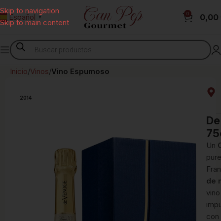
Skip to navigation
0
0,00
Español
▼
Skip to main content
Inicio
Vinos
Vino Espumoso
2014
De
75
Un
pure
Fran
de 
vino
impu
con 