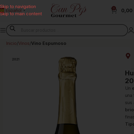
Skip to navigation
0
0,00
Español
▼
Skip to main content
Inicio
Vinos
Vino Espumoso
2021
Hu
20
Un
una 
sus
bri
fina
Tip