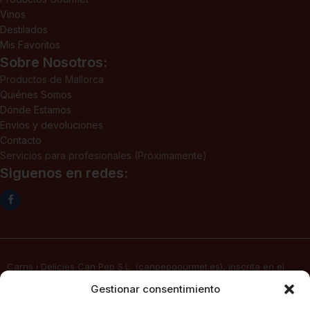
Vinos
Destilados
Mis Favoritos
Sobre Nosotros:
Productos de Mallorca
Quiénes Somos
Dónde Estamos
Envíos y devoluciones
Contacto
Servicios para profesionales (Próximamente)
Siguenos en redes:
Carns i Delicies Can Pep S.L. (canpepgourmet.es), inscrita en el
Registro Mercantil. Tomo 2136, folio 64, hoja PM-50830, inscripción
Gestionar consentimiento
1ª, fecha 02/06/2025, con domicilio social en c/ Major Nº 115,
07141, Pórtol – Marratxí (Islas Baleares) con CIF B57347908, presta