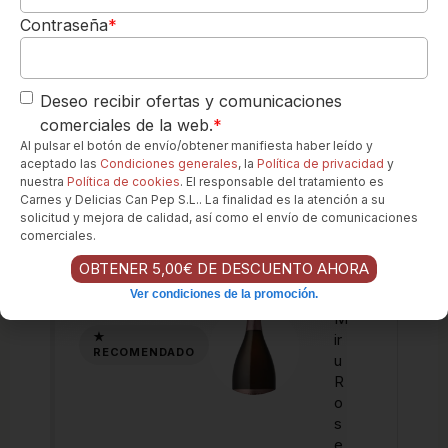
¿Necesita ayuda?. Hablenos
Contraseña
*
por Whatsapp
Los favoritos de nuestros clientes...
Deseo recibir ofertas y comunicaciones
comerciales de la web.
*
Al pulsar el botón de envío/obtener manifiesta haber leído y
H
aceptado las
Condiciones generales
, la
Política de privacidad
y
u
nuestra
Política de cookies
. El responsable del tratamiento es
nt
Carnes y Delicias Can Pep S.L.. La finalidad es la atención a su
er
solicitud y mejora de calidad, así como el envío de comunicaciones
’S
comerciales.
M
OBTENER 5,00€ DE DESCUENTO AHORA
ir
Ver condiciones de la promoción.
u
M
ir
u
R
o
s
e