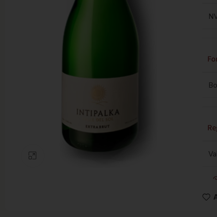
N
Fo
Bo
Re
Va
Clic para ampliar
A