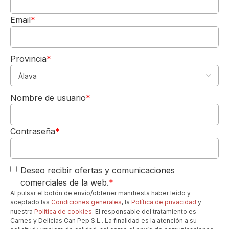
Decantación:
Se recomienda
decantar
Email
*
este vino entre 30 y 60 minutos antes de
servir, especialmente si es una añada
joven. Esto permite que el vino se abra,
Provincia
*
libere sus aromas más complejos y
5,00€
suavice sus taninos, realzando su
DE REGALO
expresión plena.
Nombre de usuario
*
Para tu 1º pedido
Temperatura Ideal:
Sírvalo entre
15°C y
Los quiero-->
18°C
. Una temperatura más baja realzará
su acidez y frescura, mientras que una
Contraseña
*
más alta podría acentuar demasiado el
alcohol y desequilibrar sus delicados
aromas.
Deseo recibir ofertas y comunicaciones
La Copa Perfecta:
Utilice una
copa tipo
comerciales de la web.
*
Borgoña
o una copa de Pinot Noir
Al pulsar el botón de envío/obtener manifiesta haber leído y
específica. Su forma ancha y el borde más
aceptado las
Condiciones generales
, la
Política de privacidad
y
nuestra
Política de cookies
. El responsable del tratamiento es
estrecho concentran los delicados aromas
Carnes y Delicias Can Pep S.L.. La finalidad es la atención a su
frutales y terrosos, y permiten que el vino