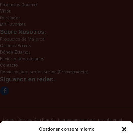
Productos Gourmet
Vinos
Destilados
Mis Favoritos
Sobre Nosotros:
Productos de Mallorca
Quiénes Somos
Dónde Estamos
Envíos y devoluciones
Contacto
Servicios para profesionales (Próximamente)
Siguenos en redes:
Carns i Delicies Can Pep S.L. (canpepgourmet.es), inscrita en el
Registro Mercantil. Tomo 2136, folio 64, hoja PM-50830, inscripción
Gestionar consentimiento
1ª, fecha 02/06/2025, con domicilio social en c/ Major Nº 115,