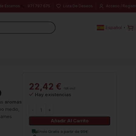
de Estamos
971 797 675
Lista De Deseos
Acceso / Registr
Español
▼
22,42
€
IVA incl.
0
Hay existencias
sus
aromas
po medio,
carnes
Añadir Al Carrito
Envío Gratis a partir de 99€