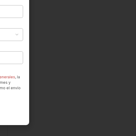
enerales
, la
rnes y
omo el envío