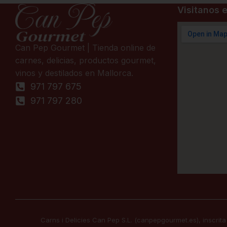
Visitanos e
Can Pep Gourmet | Tienda online de
carnes, delicias, productos gourmet,
vinos y destilados en Mallorca.
971 797 675
971 797 280
Carns i Delicies Can Pep S.L. (canpepgourmet.es), inscrita