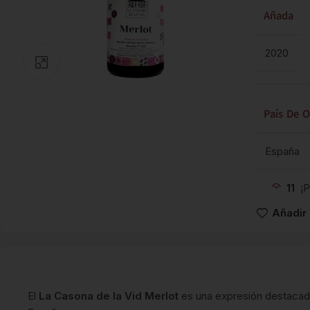
Añada
2020
Clic para ampliar
País De O
España
11
¡
Añadir 
El
La Casona de la Vid Merlot
es una expresión destacad