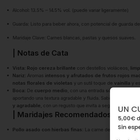
Alcohol: 13.5% – 14.5% vol. (puede variar ligeramente)
Guarda: Listo para beber ahora, con potencial de guarda de
Maridaje Clave: Carnes blancas, pastas y quesos suaves.
| Notas de Cata
Vista:
Rojo cereza brillante
con destellos violáceos,
limp
Nariz:
Aromas
intensos y afrutados de frutos rojos ma
notas florales de violetas
y un sutil toque de
vainilla
y es
Boca:
De
cuerpo medio
, con una entrada
suave y redo
aportando una textura agradable y fluida. Sabores de fruto
y agradable
, con un regusto que invita a seguir disfrutando
UN C
| Maridajes Recomendados
5,00€ 
Sin esp
Pollo asado con hierbas finas
: La carne de ave se compl