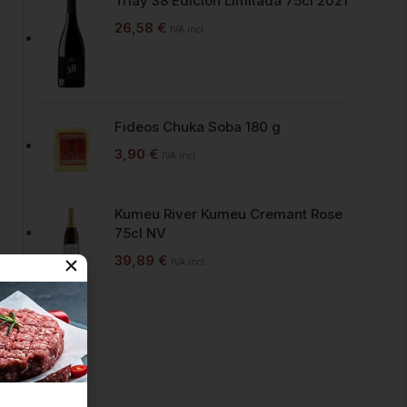
Triay 38 Edición Limitada 75cl 2021
26,58
€
IVA incl.
Fideos Chuka Soba 180 g
3,90
€
IVA incl.
Kumeu River Kumeu Cremant Rose
75cl NV
39,89
€
IVA incl.