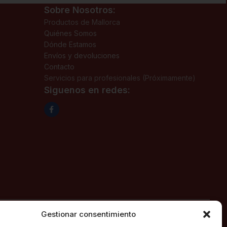
Sobre Nosotros:
Productos de Mallorca
Quiénes Somos
Dónde Estamos
Envíos y devoluciones
Contacto
Servicios para profesionales (Próximamente)
Siguenos en redes:
Gestionar consentimiento
ión 1ª, fecha 02/06/2025, con domicilio social en c/ Major