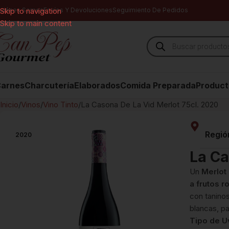
uiénes Somos
Skip to navigation
Envíos Y Devoluciones
Seguimiento De Pedidos
Skip to main content
arnes
Charcutería
Elaborados
Comida Preparada
Product
Inicio
Vinos
Vino Tinto
La Casona De La Vid Merlot 75cl. 2020
Regió
2020
La Ca
Un
Merlot
a frutos r
con taninos
blancas, p
Tipo de U