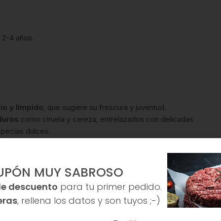
 2-4 años.
io y límpido
, que sugiere su frescura y juventud.
duros
como ciruela y cereza, entrelazados con delicadas
pecias dulces.
nda
. Los
taninos son sedosos y bien integrados
,
s rojos y un toque de chocolate persisten en un
final redondo
.
UPÓN MUY SABROSO
de descuento
para tu primer pedido.
eras
, rellena los datos y son tuyos ;-)
ementa con la ligereza del vino y sus aromas afrutados.