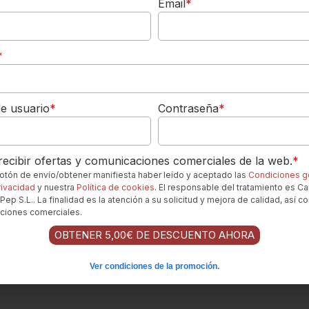
Email
*
 del plato se integran bien con el perfil frutal y suave del vino.
ealza los sabores frutales del vino y la carne.
*
: La suavidad del vino armoniza con la cremosidad de los
e usuario
*
Contraseña
*
este Merlot?
.
ecibir ofertas y comunicaciones comerciales de la web.
*
ratura óptima es crucial para que el vino exprese plenamente
 botón de envío/obtener manifiesta haber leído y aceptado las
Condiciones g
o una experiencia gustativa redonda y placentera.
rivacidad
y nuestra
Política de cookies
. El responsable del tratamiento es Ca
no, tipo Burdeos, es ideal. Su diseño permite una adecuada
Pep S.L.. La finalidad es la atención a su solicitud y mejora de calidad, así c
ciones comerciales.
eal para una cena informal con amigos, una comida familiar o
OBTENER 5,00€ DE DESCUENTO AHORA
o suave y agradable.
Ver condiciones de la promoción.