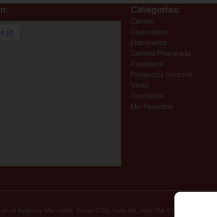
n:
Categorías:
Carnes
Charcutería
Elaborados
Comida Preparada
Panadería
Productos Gourmet
Vinos
Destilados
Mis Favoritos
 en el Registro Mercantil. Tomo 2136, folio 64, hoja PM-50830, inscripc