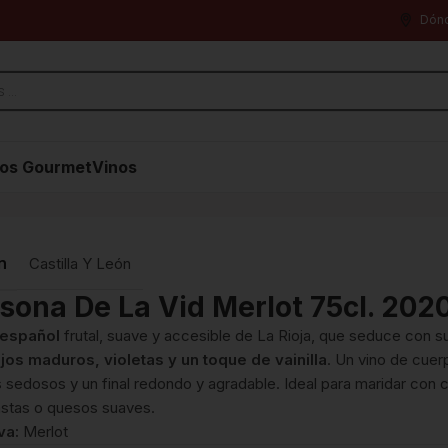
Dón
os Gourmet
Vinos
n
Castilla Y León
sona De La Vid Merlot 75cl. 202
 español
frutal, suave y accesible de La Rioja, que seduce con 
ojos maduros, violetas y un toque de vainilla
. Un vino de cuer
 sedosos y un final redondo y agradable. Ideal para maridar con 
astas o quesos suaves.
va:
Merlot