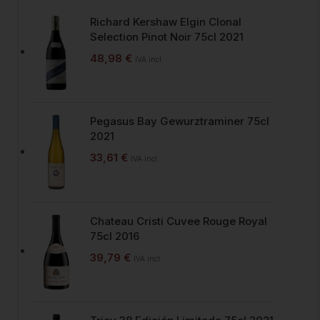
Richard Kershaw Elgin Clonal
Selection Pinot Noir 75cl 2021
48,98
€
IVA incl.
Pegasus Bay Gewurztraminer 75cl
2021
33,61
€
IVA incl.
Chateau Cristi Cuvee Rouge Royal
75cl 2016
39,79
€
IVA incl.