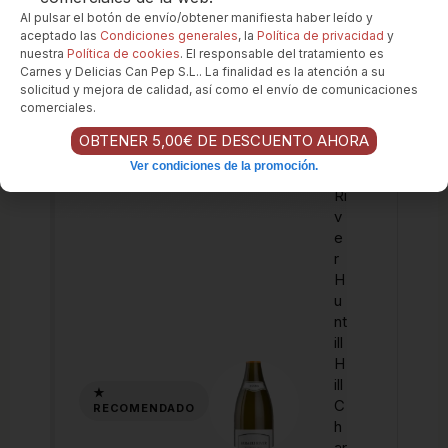
Los favoritos de nuestros clientes...
Al pulsar el botón de envío/obtener manifiesta haber leído y
aceptado las
Condiciones generales
, la
Política de privacidad
y
nuestra
Política de cookies
. El responsable del tratamiento es
Carnes y Delicias Can Pep S.L.. La finalidad es la atención a su
K
solicitud y mejora de calidad, así como el envío de comunicaciones
comerciales.
u
m
OBTENER 5,00€ DE DESCUENTO AHORA
e
Ver condiciones de la promoción.
u
Ri
v
e
r
H
u
nt
ill
H
ill
C
h
ar