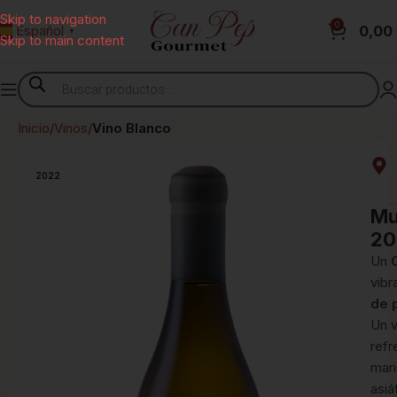
Skip to navigation
0
0,00
Español
▼
Skip to main content
Inicio
Vinos
Vino Blanco
2022
Mu
20
Un
vibr
de p
Un v
refr
mari
asiá