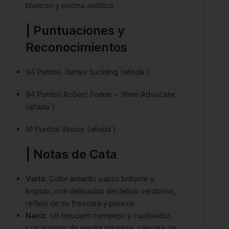
blancos y cocina asiática.
| Puntuaciones y
Reconocimientos
94 Puntos James Suckling (añada )
94 Puntos Robert Parker – Wine Advocate
(añada )
91 Puntos Vinous (añada )
| Notas de Cata
Vista:
Color amarillo pajizo brillante y
límpido, con delicados destellos verdosos,
reflejo de su frescura y pureza.
Nariz:
Un bouquet complejo y cautivador,
con aromas de piedra triturada, cáscara de