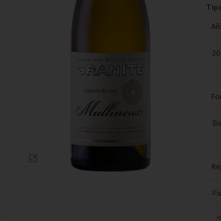
Tip
Añ
20
Fo
Bo
Clic para ampliar
Re
Pa