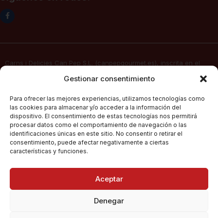
Carns i Delicies Can Pep S.L. (canpepgourmet.es), inscrita en el
Registro Mercantil. Tomo 2136, folio 64, hoja PM-50830, inscripción
Gestionar consentimiento
1ª, fecha 02/06/2025, con domicilio social en c/ Major Nº 115,
07141, Pórtol – Marratxí (Islas Baleares) con CIF B57347908, presta
Para ofrecer las mejores experiencias, utilizamos tecnologías como
sus servicios de venta electrónica por Internet a través de su
las cookies para almacenar y/o acceder a la información del
página web
canpepgourmet.es
dispositivo. El consentimiento de estas tecnologías nos permitirá
procesar datos como el comportamiento de navegación o las
identificaciones únicas en este sitio. No consentir o retirar el
consentimiento, puede afectar negativamente a ciertas
Can Pep Gourmet
2026.
Condiciones Generales De Compra
características y funciones.
Todos los derechos
reservados.
Políticas De Privacidad
Aceptar
Política De Cookies
Denegar