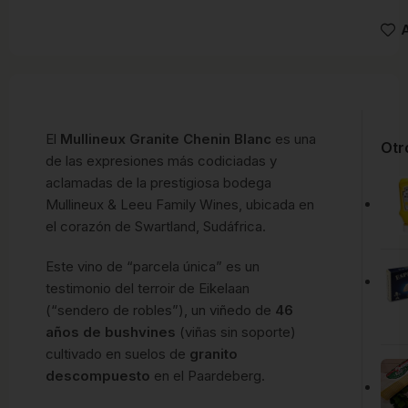
A
El
Mullineux Granite Chenin Blanc
es una
Otr
de las expresiones más codiciadas y
aclamadas de la prestigiosa bodega
Mullineux & Leeu Family Wines, ubicada en
el corazón de Swartland, Sudáfrica.
Este vino de “parcela única” es un
testimonio del terroir de Eikelaan
(“sendero de robles”), un viñedo de
46
años de bushvines
(viñas sin soporte)
cultivado en suelos de
granito
descompuesto
en el Paardeberg.