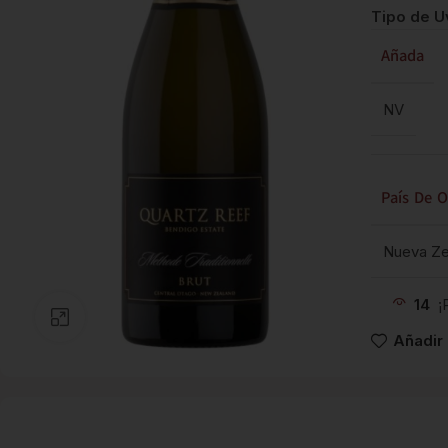
Tipo de U
Añada
NV
País De O
Nueva Ze
14
¡
Clic para ampliar
Añadir 