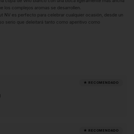
 una copa de vino blanco con una boca ligeramente más ancha
que los complejos aromas se desarrollen.
ut NV es perfecto para celebrar cualquier ocasión, desde un
so serio que deleitará tanto como aperitivo como
1