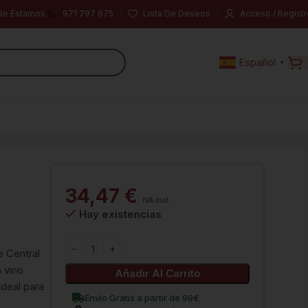
de Estamos
971 797 675
Lista De Deseos
Acceso / Registr
Español
▼
34,47
€
IVA incl.
Hay existencias
e Central
n vino
Añadir Al Carrito
Ideal para
Envío Gratis a partir de 99€