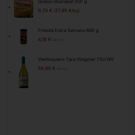
Queso Idiazabal 350 g
9,75
€
(
27,85
€
/kg)
Fritada Extra Serrano 680 g
4,18
€
IVA incl.
Ventisquero Tara Viognier 75cl NV
39,85
€
IVA incl.