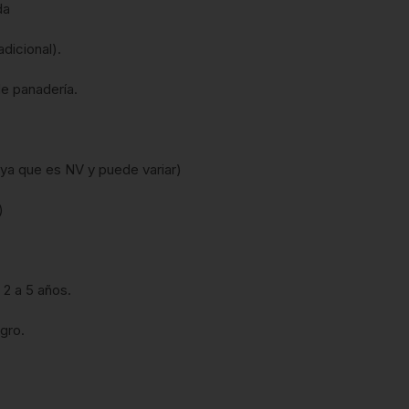
da
dicional).
de panadería.
, ya que es NV y puede variar)
)
 2 a 5 años.
gro.