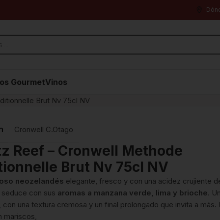
Dón
os Gourmet
Vinos
itionnelle Brut Nv 75cl NV
n
Cronwell C.Otago
z Reef – Cronwell Methode
tionnelle Brut Nv 75cl NV
oso neozelandés
elegante, fresco y con una acidez crujiente d
e seduce con sus
aromas a manzana verde, lima y brioche
. U
, con una textura cremosa y un final prolongado que invita a más. 
n mariscos,