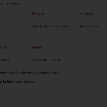
va:
Pinot Noir
Bodega
Formato
Quartz Reef – Cronwell
Botella 75cl
rigen
Región
landa
Cronwell C.Otago
Personas viendo este producto ahora!
a la lista de deseos