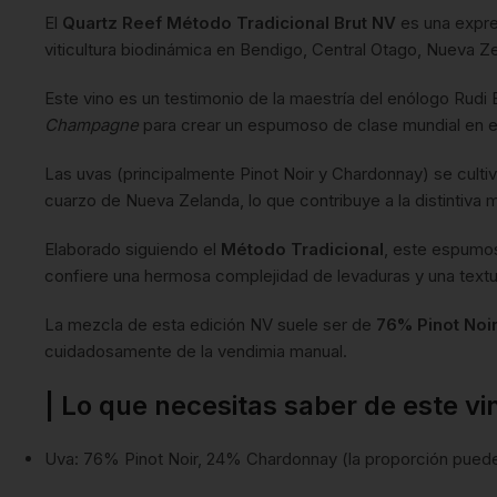
El
Quartz Reef Método Tradicional Brut NV
es una expre
viticultura biodinámica en Bendigo, Central Otago, Nueva Z
Este vino es un testimonio de la maestría del enólogo Rudi
Champagne
para crear un espumoso de clase mundial en el
Las uvas (principalmente Pinot Noir y Chardonnay) se culti
cuarzo de Nueva Zelanda, lo que contribuye a la distintiva m
Elaborado siguiendo el
Método Tradicional
, este espumo
confiere una hermosa complejidad de levaduras y una textur
La mezcla de esta edición NV suele ser de
76% Pinot Noi
cuidadosamente de la vendimia manual.
| Lo que necesitas saber de este vi
Uva: 76% Pinot Noir, 24% Chardonnay (la proporción puede 