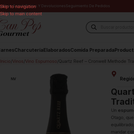
uiénes Somos
Skip to navigation
Envíos Y Devoluciones
Seguimiento De Pedidos
Skip to main content
arnes
Charcutería
Elaborados
Comida Preparada
Product
Inicio
Vinos
Vino Espumoso
Quartz Reef – Cronwell Methode Trad
Regió
NV
Quart
Tradi
Un
espum
Otago, qu
equilibrado
maridar co