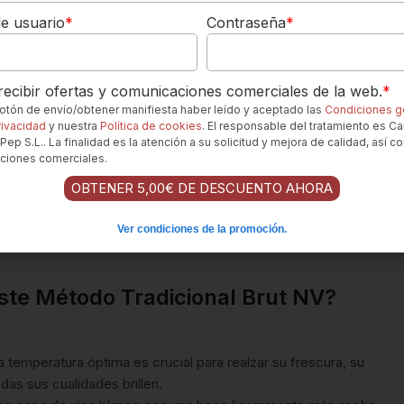
salinidad y limón Meyer.
e usuario
*
Contraseña
*
ecibir ofertas y comunicaciones comerciales de la web.
*
neralidad del vino realzan la salinidad y la pureza de las ostras.
 botón de envío/obtener manifiesta haber leído y aceptado las
Condiciones g
rivacidad
y nuestra
Política de cookies
. El responsable del tratamiento es Ca
queños bocados de salmón ahumado.
Pep S.L.. La finalidad es la atención a su solicitud y mejora de calidad, así c
ciones comerciales.
delicadeza son un acompañamiento ideal para la delicadeza
OBTENER 5,00€ DE DESCUENTO AHORA
Ver condiciones de la promoción.
el vino complementa la amargura de la endivia y la dulzura de
 este Método Tradicional Brut NV?
 temperatura óptima es crucial para realzar su frescura, su
das sus cualidades brillen.