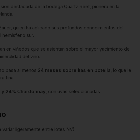
sión destacada de la bodega Quartz Reef, pionera en la
elanda.
 Bauer, quien ha aplicado sus profundos conocimientos del
 hemisferio sur.
van en viñedos que se asientan sobre el mayor yacimiento de
ineralidad del vino.
so pasa al menos
24 meses sobre lías en botella
, lo que le
a fina.
r y 24% Chardonnay
, con uvas seleccionadas
no
variar ligeramente entre lotes NV)