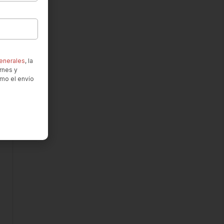
enerales
, la
rnes y
omo el envío