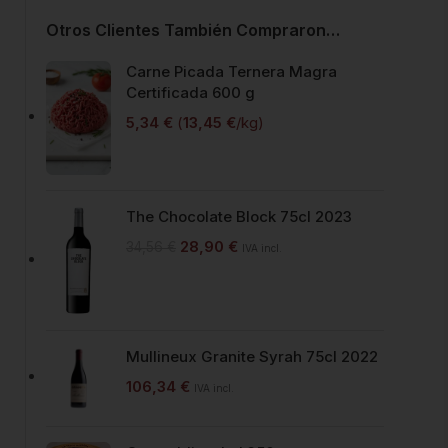
Otros Clientes También Compraron…
Carne Picada Ternera Magra
Certificada 600 g
5,34
€
(
13,45
€
/kg)
The Chocolate Block 75cl 2023
28,90
€
34,56
€
IVA incl.
Mullineux Granite Syrah 75cl 2022
106,34
€
IVA incl.