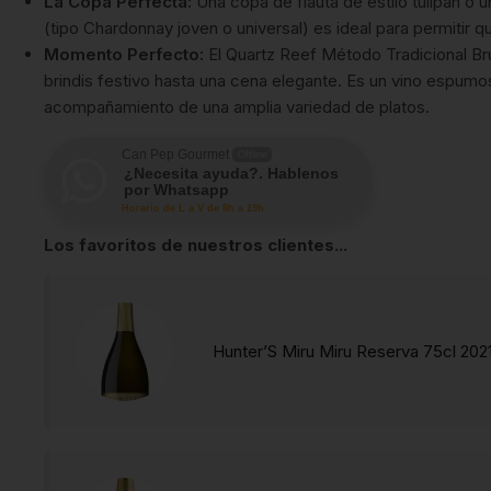
La Copa Perfecta:
Una copa de flauta de estilo tulipán o
(tipo Chardonnay joven o universal) es ideal para permitir 
Momento Perfecto:
El Quartz Reef Método Tradicional Br
brindis festivo hasta una cena elegante. Es un vino espumo
acompañamiento de una amplia variedad de platos.
Can Pep Gourmet
Offline
¿Necesita ayuda?. Hablenos
por Whatsapp
Horario de L a V de 8h a 19h
Los favoritos de nuestros clientes...
Hunter’S Miru Miru Reserva 75cl 202