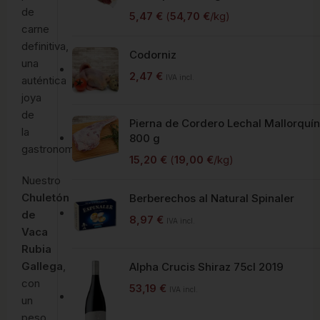
de
5,47
€
(
54,70
€
/kg)
carne
definitiva,
Codorniz
una
2,47
€
IVA incl.
auténtica
joya
de
Pierna de Cordero Lechal Mallorquín
la
800 g
gastronomía.
15,20
€
(
19,00
€
/kg)
Nuestro
Chuletón
Berberechos al Natural Spinaler
de
8,97
€
IVA incl.
Vaca
Rubia
Gallega
,
Alpha Crucis Shiraz 75cl 2019
con
53,19
€
IVA incl.
un
peso