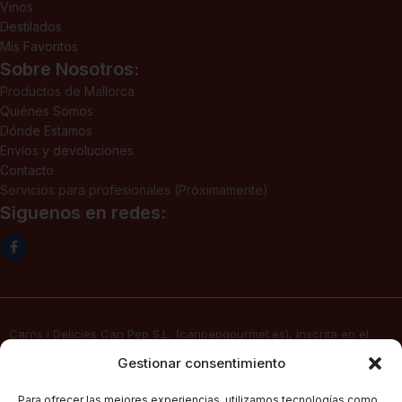
Vinos
Destilados
Mis Favoritos
Sobre Nosotros:
Productos de Mallorca
Quiénes Somos
Dónde Estamos
Envíos y devoluciones
Contacto
Servicios para profesionales (Próximamente)
Siguenos en redes:
Carns i Delicies Can Pep S.L. (canpepgourmet.es), inscrita en el
Registro Mercantil. Tomo 2136, folio 64, hoja PM-50830, inscripción
Gestionar consentimiento
1ª, fecha 02/06/2025, con domicilio social en c/ Major Nº 115,
07141, Pórtol – Marratxí (Islas Baleares) con CIF B57347908, presta
Para ofrecer las mejores experiencias, utilizamos tecnologías como