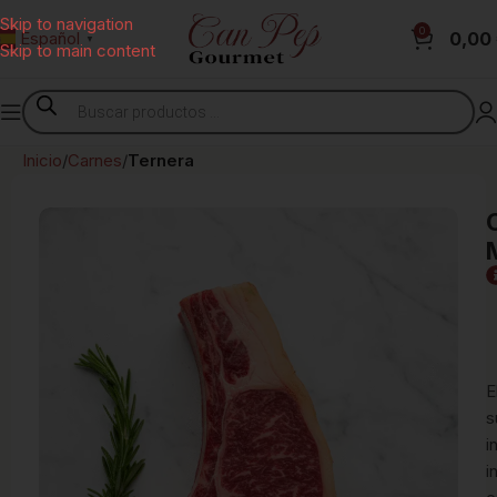
Skip to navigation
0
0,00
Español
▼
Skip to main content
Inicio
Carnes
Ternera
E
s
i
i