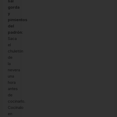
sal
gorda
y
pimientos
del
padrón
:
Saca
el
chuletón
de
la
nevera
una
hora
antes
de
cocinarlo.
Cocínalo
en