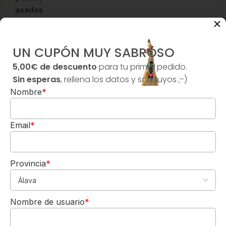
asadas
al
romero
:
Hornea
UN CUPÓN MUY SABROSO
unas
5,00€ de descuento
para tu primer pedido.
patatas
Sin esperas
, rellena los datos y son tuyos ;-)
en
Nombre
*
dados
con
romero
Email
*
y
ajo.
Sirve
Provincia
*
el
chuletón
5,00€
DE REGALO
recién
Nombre de usuario
*
Para tu 1º pedido
hecho
Los quiero-->
con