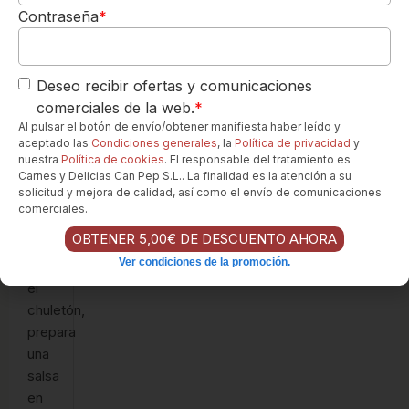
las
Contraseña
*
patatas
como
guarnición.
Deseo recibir ofertas y comunicaciones
Chuletón
comerciales de la web.
*
en
Al pulsar el botón de envío/obtener manifiesta haber leído y
salsa
aceptado las
Condiciones generales
, la
Política de privacidad
y
de
nuestra
Política de cookies
. El responsable del tratamiento es
Carnes y Delicias Can Pep S.L.. La finalidad es la atención a su
vino
solicitud y mejora de calidad, así como el envío de comunicaciones
tinto
:
comerciales.
Después
OBTENER 5,00€ DE DESCUENTO AHORA
de
Ver condiciones de la promoción.
cocinar
el
chuletón,
prepara
una
salsa
en