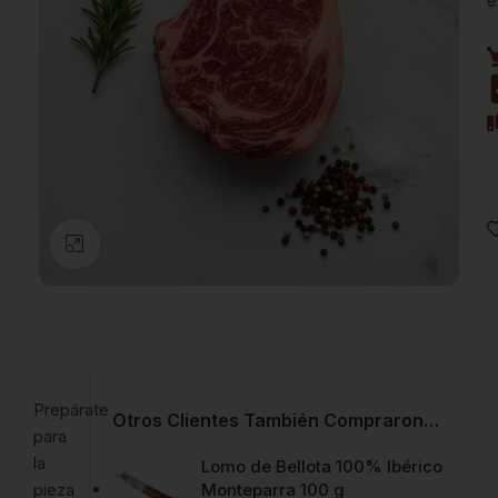
e
Clic para ampliar
Prepárate
Otros Clientes También Compraron…
para
la
Lomo de Bellota 100% Ibérico
pieza
Monteparra 100 g