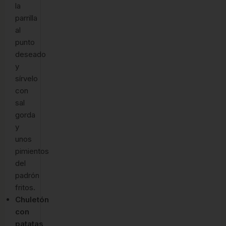
la
parrilla
al
punto
deseado
y
sírvelo
con
sal
gorda
y
unos
pimientos
del
padrón
fritos.
Chuletón
con
patatas