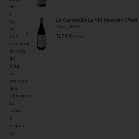
de
1
La Casona De La Vid Moscato D'Asti
kg,
75cl. 2025
ha
11,94
€
sido
IVA incl.
madurado
durante
40
días
,
un
proceso
que
intensifica
su
sabor
y
mejora
su