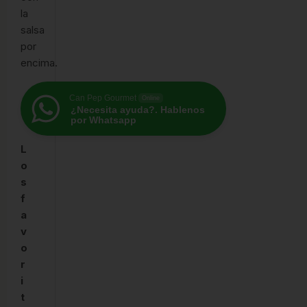
la
salsa
por
encima.
Can Pep Gourmet
Online
¿Necesita ayuda?. Hablenos
por Whatsapp
L
o
s
f
a
v
o
r
i
t