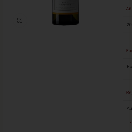
Añ
Clic para ampliar
20
Fo
Bo
Re
Au