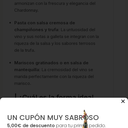
armonizan con la frescura y elegancia del
Chardonnay.
Pasta con salsa cremosa de
champiñones y trufa
: La untuosidad del
vino y sus notas a galleta se integran con la
riqueza de la salsa y los sabores terrosos
de la trufa.
Mariscos gratinados o en salsa de
mantequilla
: La cremosidad del vino se
marida perfectamente con la riqueza del
marisco.
| ¿Cuál es la forma ideal
de servir este Estate
Chardonnay?
UN CUPÓN MUY SABROSO
5,00€ de descuento
para tu primer pedido.