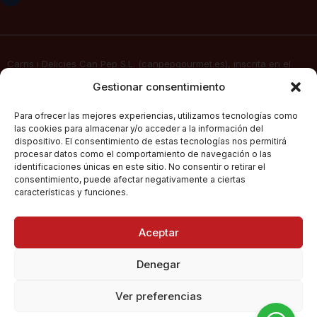
Carns i Delicies Can Pep S.L. (canpepgourmet.es), inscrita en el
Registro Mercantil. Tomo 2136, folio 64, hoja PM-50830, inscripción
Gestionar consentimiento
1ª, fecha 02/06/2025, con domicilio social en c/ Major Nº 115,
07141, Pórtol – Marratxí (Islas Baleares) con CIF B57347908, presta
Para ofrecer las mejores experiencias, utilizamos tecnologías como
sus servicios de venta electrónica por Internet a través de su
las cookies para almacenar y/o acceder a la información del
página web
canpepgourmet.es
dispositivo. El consentimiento de estas tecnologías nos permitirá
procesar datos como el comportamiento de navegación o las
identificaciones únicas en este sitio. No consentir o retirar el
consentimiento, puede afectar negativamente a ciertas
Can Pep Gourmet
2026.
Condiciones Generales De Compra
características y funciones.
Todos los derechos
reservados.
Políticas De Privacidad
Aceptar
Política De Cookies
Denegar
Ver preferencias