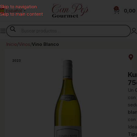
Skip to navigation
0
0,00
Español
▼
Skip to main content
Inicio
Vinos
Vino Blanco
2023
Ku
75
Un
con 
sed
bla
con 
Idea
Tip