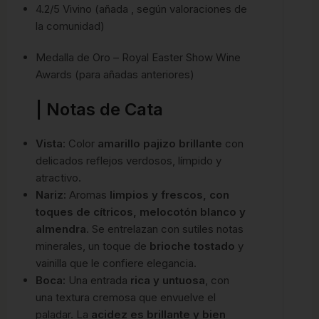
4.2/5 Vivino (añada , según valoraciones de
la comunidad)
Medalla de Oro – Royal Easter Show Wine
Awards (para añadas anteriores)
| Notas de Cata
Vista
: Color
amarillo pajizo brillante
con
delicados reflejos verdosos, límpido y
atractivo.
Nariz:
Aromas
limpios y frescos, con
toques de cítricos, melocotón blanco y
almendra
. Se entrelazan con sutiles notas
minerales, un toque de
brioche tostado
y
vainilla que le confiere elegancia.
Boca:
Una entrada
rica y untuosa
, con
una textura cremosa que envuelve el
paladar. La
acidez es brillante y bien