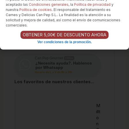
Momento Perfecto:
Este Kumeu River
aceptado las
Condiciones generales
, la
Política de privacidad
y
nuestra
Política de cookies
. El responsable del tratamiento es
Estate Chardonnay es ideal para una cena
Carnes y Delicias Can Pep S.L.. La finalidad es la atención a su
especial, una celebración o una velada con
solicitud y mejora de calidad, así como el envío de comunicaciones
amantes del vino que aprecian la elegancia
comerciales.
y la finura de un Chardonnay de clase
OBTENER 5,00€ DE DESCUENTO AHORA
mundial. Es un vino que invita a la
Ver condiciones de la promoción.
contemplación y al disfrute.
Can Pep Gourmet
Offline
¿Necesita ayuda?. Hablenos
por Whatsapp
Horario de L a V de 8h a 19h
Los favoritos de nuestros clientes...
M
illt
o
n