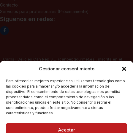
Contacto
Servicios para profesionales (Próximamente)
Siguenos en redes:
Carns i Delicies Can Pep S.L. (canpepgourmet.es), inscrita en el
Registro Mercantil. Tomo 2136, folio 64, hoja PM-50830, inscripción
Gestionar consentimiento
1ª, fecha 02/06/2025, con domicilio social en c/ Major Nº 115,
07141, Pórtol – Marratxí (Islas Baleares) con CIF B57347908, presta
Para ofrecer las mejores experiencias, utilizamos tecnologías como
sus servicios de venta electrónica por Internet a través de su
las cookies para almacenar y/o acceder a la información del
página web
canpepgourmet.es
dispositivo. El consentimiento de estas tecnologías nos permitirá
procesar datos como el comportamiento de navegación o las
identificaciones únicas en este sitio. No consentir o retirar el
consentimiento, puede afectar negativamente a ciertas
Can Pep Gourmet
2026.
Condiciones Generales De Compra
características y funciones.
Todos los derechos
reservados.
Políticas De Privacidad
Aceptar