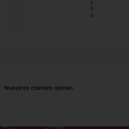
0
0
g
Nuestros clientes opinan