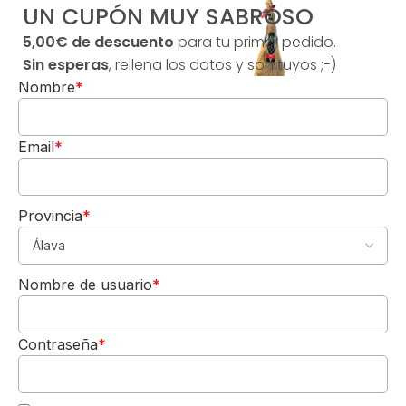
UN CUPÓN MUY SABROSO
y
pan
5,00€ de descuento
para tu primer pedido.
payés.
Sin esperas
, rellena los datos y son tuyos ;-)
Lechona
Nombre
*
confitada
con
vino
Email
*
blanco
de
Binissalem
Provincia
*
y
5,00€
miel
DE REGALO
de
Nombre de usuario
*
Para tu 1º pedido
flor
Los quiero-->
de
almendro.
Contraseña
*
Lechona
al