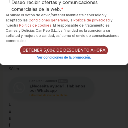
estilo
Deseo recibir ofertas y comunicaciones
mediterráneo,
comerciales de la web.
*
con
Al pulsar el botón de envío/obtener manifiesta haber leído y
aceptado las
Condiciones generales
, la
Política de privacidad
y
limón,
nuestra
Política de cookies
. El responsable del tratamiento es
ajo
Carnes y Delicias Can Pep S.L.. La finalidad es la atención a su
y
solicitud y mejora de calidad, así como el envío de comunicaciones
comerciales.
aceite
de
OBTENER 5,00€ DE DESCUENTO AHORA
oliva
Ver condiciones de la promoción.
de
Sóller.
Can Pep Gourmet
Offline
¿Necesita ayuda?. Hablenos
por Whatsapp
Estaremos de vuelta en 6h:9m
L
o
s
f