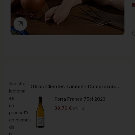
Clic para ampliar
Nuestra
Otros Clientes También Compraron…
lechona
es
Porta Franca 75cl 2023
un
39,79
€
IVA incl.
producto
emblemático
de
la