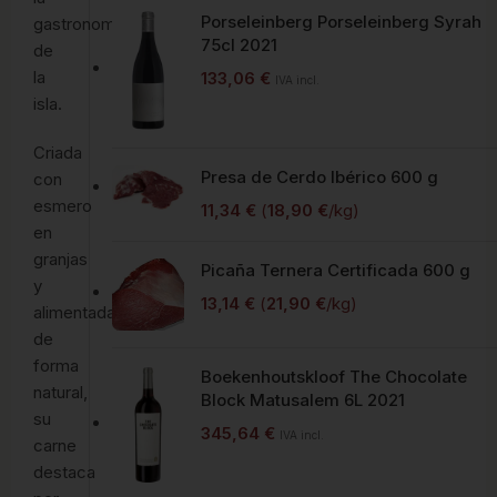
Porseleinberg Porseleinberg Syrah
gastronomía
75cl 2021
de
la
133,06
€
IVA incl.
isla.
Criada
Presa de Cerdo Ibérico 600 g
con
esmero
11,34
€
(
18,90
€
/kg)
en
granjas
Picaña Ternera Certificada 600 g
y
13,14
€
(
21,90
€
/kg)
alimentada
de
forma
Boekenhoutskloof The Chocolate
natural,
Block Matusalem 6L 2021
su
345,64
€
IVA incl.
carne
destaca