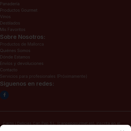
Panadería
Productos Gourmet
Vinos
Destilados
Mis Favoritos
Sobre Nosotros:
Productos de Mallorca
Quiénes Somos
Dónde Estamos
Envíos y devoluciones
Contacto
Servicios para profesionales (Próximamente)
Siguenos en redes:
Carns i Delicies Can Pep S.L. (canpepgourmet.es), inscrita en el
Registro Mercantil. Tomo 2136, folio 64, hoja PM-50830, inscripción