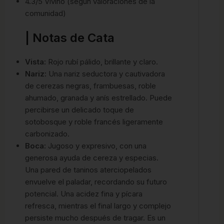
4.3/5 Vivino (según valoraciones de la
comunidad)
| Notas de Cata
Vista:
Rojo rubí pálido, brillante y claro.
Nariz:
Una nariz seductora y cautivadora
de cerezas negras, frambuesas, roble
ahumado, granada y anís estrellado.
Puede
percibirse un delicado toque de
sotobosque y roble francés ligeramente
carbonizado.
Boca:
Jugoso y expresivo, con una
generosa ayuda de cereza y especias.
Una pared de taninos aterciopelados
envuelve el paladar, recordando su futuro
potencial. Una acidez fina y pícara
refresca, mientras el final largo y complejo
persiste mucho después de tragar. Es un