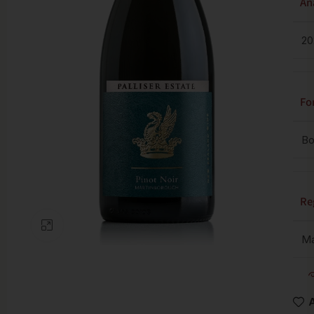
Añ
20
Fo
Bo
Re
Clic para ampliar
Ma
A