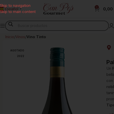
Skip to navigation
0
0,00
Español
▼
Skip to main content
Inicio
Vinos
Vino Tinto
AGOTADO
2022
Pa
Un
P
bell
con
rob
tani
prom
Tip