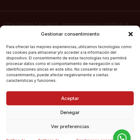
Carns i Delicies Can Pep S.L. (canpepgourmet.es), inscrita en el
Registro Mercantil. Tomo 2136, folio 64, hoja PM-50830, inscripción
Gestionar consentimiento
1ª, fecha 02/06/2025, con domicilio social en c/ Major Nº 115,
07141, Pórtol – Marratxí (Islas Baleares) con CIF B57347908, presta
Para ofrecer las mejores experiencias, utilizamos tecnologías como
sus servicios de venta electrónica por Internet a través de su
las cookies para almacenar y/o acceder a la información del
página web
canpepgourmet.es
dispositivo. El consentimiento de estas tecnologías nos permitirá
procesar datos como el comportamiento de navegación o las
identificaciones únicas en este sitio. No consentir o retirar el
consentimiento, puede afectar negativamente a ciertas
Can Pep Gourmet
2026.
Condiciones Generales De Compra
características y funciones.
Todos los derechos
reservados.
Políticas De Privacidad
Aceptar
Política De Cookies
Denegar
Richard
Ver preferencias
Kershaw
Elgin