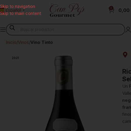
Skip to navigation
0
0,00
Español
▼
Skip to main content
Inicio
Vinos
Vino Tinto
2021
Ri
Se
Un
Vall
neg
fra
fino
carn