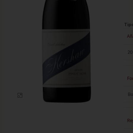
Tip
Añ
20
Fo
Bo
Clic para ampliar
Re