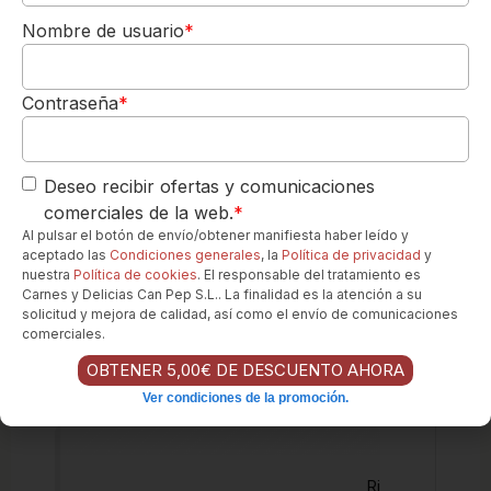
DE REGALO
del Pinot Noir y a apreciar la textura y el
Nombre de usuario
*
Para tu 1º pedido
cuerpo en el paladar.
Los quiero-->
Momento Perfecto:
Este Richard
Kershaw Elgin Clonal Selection Pinot Noir
Contraseña
*
es ideal para una cena especial, una
celebración íntima o una velada con
amantes del vino que aprecian la elegancia
Deseo recibir ofertas y comunicaciones
y el gran potencial de guarda. Es un vino
comerciales de la web.
*
que invita a la contemplación y al disfrute
Al pulsar el botón de envío/obtener manifiesta haber leído y
aceptado las
Condiciones generales
, la
Política de privacidad
y
lento.
nuestra
Política de cookies
. El responsable del tratamiento es
Carnes y Delicias Can Pep S.L.. La finalidad es la atención a su
Can Pep Gourmet
Offline
solicitud y mejora de calidad, así como el envío de comunicaciones
¿Necesita ayuda?. Hablenos
comerciales.
por Whatsapp
Horario de L a V de 8h a 19h
OBTENER 5,00€ DE DESCUENTO AHORA
Los favoritos de nuestros clientes...
Ver condiciones de la promoción.
Ri